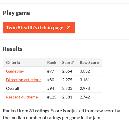
Play game
Twin Stealth's itch.io page
Results
Criteria
Rank
Score*
Raw Score
Gameplay
#77
2.854
3.032
Direction artistique
#80
2.975
3.161
Overall
#94
2.803
2.978
Respect du thème
#125
2.581
2.742
Ranked from
31 ratings
. Score is adjusted from raw score by
the median number of ratings per game in the jam.