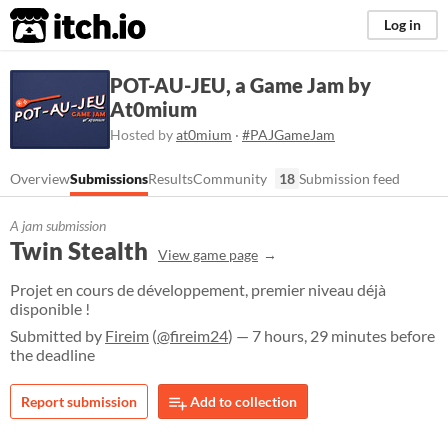
itch.io
Log in
POT-AU-JEU, a Game Jam by
At0mium
Hosted by
at0mium
·
#PAJGameJam
Overview
Submissions
Results
Community
18
Submission feed
A jam submission
Twin Stealth
View game page
Projet en cours de développement, premier niveau déjà
disponible !
Submitted by
Fireim
(
@fireim24
) — 7 hours, 29 minutes before
the deadline
Report submission
Add to collection