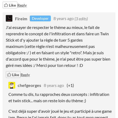
Like
Reply
Fireim
8 years ago
(3 edits)
Developer
J'ai essayer de respecter le thème au mieux, le fait de
reprendre le concept de l'infiltration et dans faire un Twin
Stick et d'y ajouter la règle de tuer 5 gardes
maximum (cette règle n'est malheureusement pas
obligatoire :/ ) et en faisant un style "retro". Mais je suis
d'accord que pour le thème, je n'ai peut être pas super bien
géré mes idées :/ Merci pour ton retour ! :D
Like
Reply
chefgeorges
8 years ago
(+1)
Comme tu dis, tu rapproches deux concepts : infiltration
et twin stick... mais on reste loin du thème ;)
C'est déjà super d'avoir joué le jeu et participé à une game
jam. Perso je l'ai jamais fait, donc tu as tout mon respect