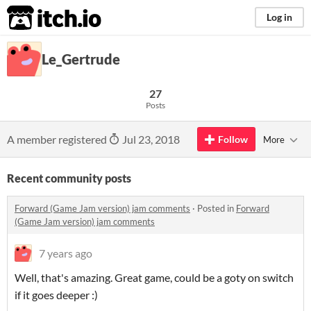
itch.io
Log in
Le_Gertrude
27
Posts
A member registered
Jul 23, 2018
Follow
More
Recent community posts
Forward (Game Jam version) jam comments
·
Posted in
Forward
(Game Jam version) jam comments
7 years ago
Well, that's amazing. Great game, could be a goty on switch
if it goes deeper :)