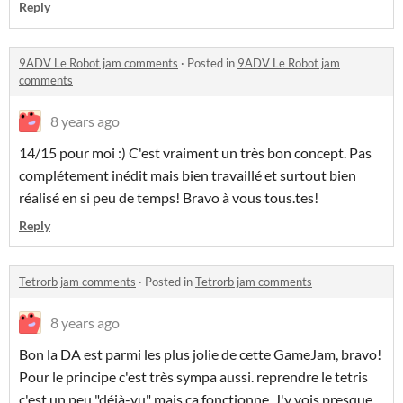
Reply
9ADV Le Robot jam comments
·
Posted in
9ADV Le Robot jam
comments
8 years ago
14/15 pour moi :) C'est vraiment un très bon concept. Pas
complétement inédit mais bien travaillé et surtout bien
réalisé en si peu de temps! Bravo à vous tous.tes!
Reply
Tetrorb jam comments
·
Posted in
Tetrorb jam comments
8 years ago
Bon la DA est parmi les plus jolie de cette GameJam, bravo!
Pour le principe c'est très sympa aussi. reprendre le tetris
c'est un peu "déjà-vu" mais ça fonctionne. J'y vois presque