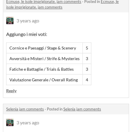
Ecmuse, le isole imprigionate. jam comments
·
Posted in
Ecmuse, le
isole imprigionate. jam comments
3 years ago
Aggiungo i miei voti:
Cornice e Paesaggi / Stage & Scenery
5
Avversità e Misteri / Strife & Mysteries
3
Fatiche e Battaglie / Trials & Battles
3
Valutazione Generale / Overall Rating
4
Reply
Selenia jam comments
·
Posted in
Selenia jam comments
3 years ago