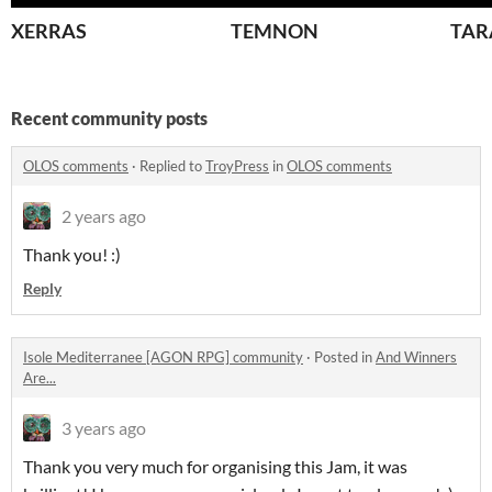
XERRAS
TEMNON
TAR
Recent community posts
OLOS comments
·
Replied to
TroyPress
in
OLOS comments
2 years ago
Thank you! :)
Reply
Isole Mediterranee [AGON RPG] community
·
Posted in
And Winners
Are...
3 years ago
Thank you very much for organising this Jam, it was