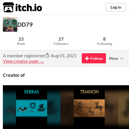
itch.io
Log in
DD79
23
27
8
Posts
Followers
Following
A member registered
Aug 01, 2021
Follow
More
View creator page →
Creator of