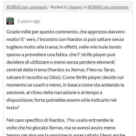
XERRAS jam comments
·
Replied to
Jheanys
in
XERRAS jam comments
3 years ago
Grazie mille per questo commento, che apprezzo davvero
molto! E' vero, l'incontro con Nardos si può saltare senza
togliere molto alla trama; in effetti, nelle mie isole tendo
spesso a prevedere una fatica che l* strife player può
decidere di utilizzare o meno senza perdere elementi
centrali della trama (Nardos su Xerras, Fileo su Taras,
salvare il raccolto su Olos). Come Strife player, decido sul
momento se usarli o meno, in base a come sta andando la
sessione, al ritmo della narrazione e al tempo a
disposizione; forse potrebbe essere utile indicarlo nel
testo?
Nel caso specifico di Nardos, l'ho usato entrambe le
volte che ho giocato Xerras, ma se avessi avuto meno
tempo per giocare la sessione lo avrei saltato (devo anche