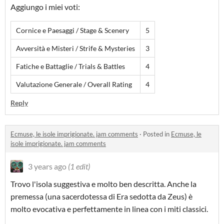
Aggiungo i miei voti:
Cornice e Paesaggi / Stage & Scenery
5
Avversità e Misteri / Strife & Mysteries
3
Fatiche e Battaglie / Trials & Battles
4
Valutazione Generale / Overall Rating
4
Reply
Ecmuse, le isole imprigionate. jam comments
·
Posted in
Ecmuse, le
isole imprigionate. jam comments
3 years ago
(1 edit)
Trovo l'isola suggestiva e molto ben descritta. Anche la
premessa (una sacerdotessa di Era sedotta da Zeus) è
molto evocativa e perfettamente in linea con i miti classici.