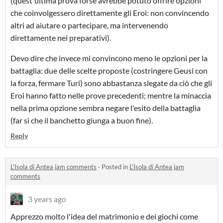
(quest'ultima prova forse avrebbe potuto offrire opzioni
che coinvolgessero direttamente gli Eroi: non convincendo
altri ad aiutare o partecipare, ma intervenendo
direttamente nei preparativi).
Devo dire che invece mi convincono meno le opzioni per la
battaglia: due delle scelte proposte (costringere Geusi con
la forza, fermare Turi) sono abbastanza slegate da ciò che gli
Eroi hanno fatto nelle prove precedenti; mentre la minaccia
nella prima opzione sembra negare l'esito della battaglia
(far sì che il banchetto giunga a buon fine).
Reply
L'Isola di Antea jam comments
·
Posted in
L'Isola di Antea jam
comments
3 years ago
Apprezzo molto l'idea del matrimonio e dei giochi come