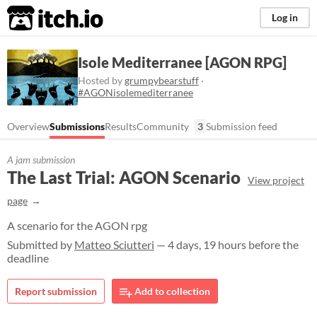
itch.io
Log in
Isole Mediterranee [AGON RPG]
Hosted by
grumpybearstuff
·
#AGONisolemediterranee
Overview
Submissions
Results
Community
3
Submission feed
A jam submission
The Last Trial: AGON Scenario
View project
page
A scenario for the AGON rpg
Submitted by
Matteo Sciutteri
— 4 days, 19 hours before the
deadline
Report submission
Add to collection