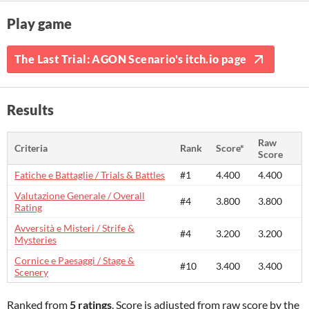
Play game
The Last Trial: AGON Scenario's itch.io page
Results
Raw
Criteria
Rank
Score*
Score
Fatiche e Battaglie / Trials & Battles
#1
4.400
4.400
Valutazione Generale / Overall
#4
3.800
3.800
Rating
Avversità e Misteri / Strife &
#4
3.200
3.200
Mysteries
Cornice e Paesaggi / Stage &
#10
3.400
3.400
Scenery
Ranked from
5 ratings
. Score is adjusted from raw score by the