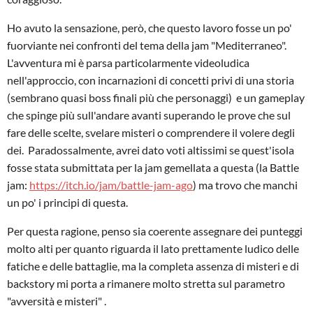
Ho avuto la sensazione, però, che questo lavoro fosse un po'
fuorviante nei confronti del tema della jam "Mediterraneo".
L'avventura mi è parsa particolarmente videoludica
nell'approccio, con incarnazioni di concetti privi di una storia
(sembrano quasi boss finali più che personaggi) e un gameplay
che spinge più sull'andare avanti superando le prove che sul
fare delle scelte, svelare misteri o comprendere il volere degli
dei. Paradossalmente, avrei dato voti altissimi se quest'isola
fosse stata submittata per la jam gemellata a questa (la Battle
jam:
https://itch.io/jam/battle-jam-ago
) ma trovo che manchi
un po' i principi di questa.
Per questa ragione, penso sia coerente assegnare dei punteggi
molto alti per quanto riguarda il lato prettamente ludico delle
fatiche e delle battaglie, ma la completa assenza di misteri e di
backstory mi porta a rimanere molto stretta sul parametro
"avversità e misteri" .