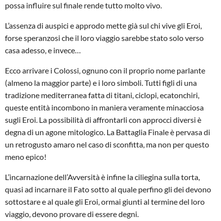
possa influire sul finale rende tutto molto vivo.
L’assenza di auspici e approdo mette già sul chi vive gli Eroi,
forse speranzosi che il loro viaggio sarebbe stato solo verso
casa adesso, e invece…
Ecco arrivare i Colossi, ognuno con il proprio nome parlante
(almeno la maggior parte) e i loro simboli. Tutti figli di una
tradizione mediterranea fatta di titani, ciclopi, ecatonchiri,
queste entità incombono in maniera veramente minacciosa
sugli Eroi. La possibilità di affrontarli con approcci diversi è
degna di un agone mitologico. La Battaglia Finale è pervasa di
un retrogusto amaro nel caso di sconfitta, ma non per questo
meno epico!
L’incarnazione dell’Avversità è infine la ciliegina sulla torta,
quasi ad incarnare il Fato sotto al quale perfino gli dei devono
sottostare e al quale gli Eroi, ormai giunti al termine del loro
viaggio, devono provare di essere degni.