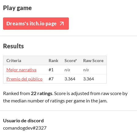
Play game
Dreams's itch.io page
Results
Criteria
Rank
Score*
Raw Score
Mejor narrativa
#1
n/a
n/a
Premio del público
#7
3.364
3.364
Ranked from
22 ratings
. Score is adjusted from raw score by
the median number of ratings per game in the jam.
Usuario de discord
comandogdev#2327