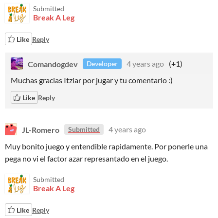
Submitted
Break A Leg
Like
Reply
Comandogdev
4 years ago
(+1)
Developer
Muchas gracias Itziar por jugar y tu comentario :)
Like
Reply
JL-Romero
4 years ago
Submitted
Muy bonito juego y entendible rapidamente. Por ponerle una
pega no vi el factor azar represantado en el juego.
Submitted
Break A Leg
Like
Reply