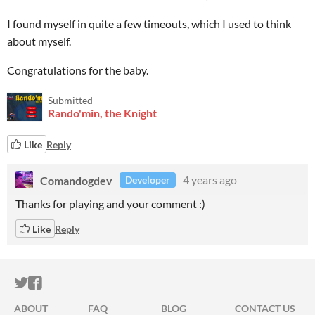
I found myself in quite a few timeouts, which I used to think
about myself.
Congratulations for the baby.
Submitted
Rando'min, the Knight
Like
Reply
Comandogdev
4 years ago
Developer
Thanks for playing and your comment :)
Like
Reply
ITCH.IO ON TWITTER
ITCH.IO ON FACEBOOK
ABOUT
FAQ
BLOG
CONTACT US