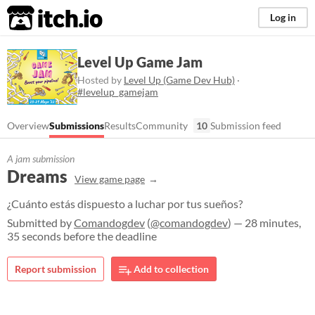
itch.io
Log in
Level Up Game Jam
Hosted by
Level Up (Game Dev Hub)
·
#levelup_gamejam
Overview
Submissions
Results
Community
10
Submission feed
A jam submission
Dreams
View game page
¿Cuánto estás dispuesto a luchar por tus sueños?
Submitted by
Comandogdev
(
@comandogdev
) — 28 minutes,
35 seconds before the deadline
Report submission
Add to collection