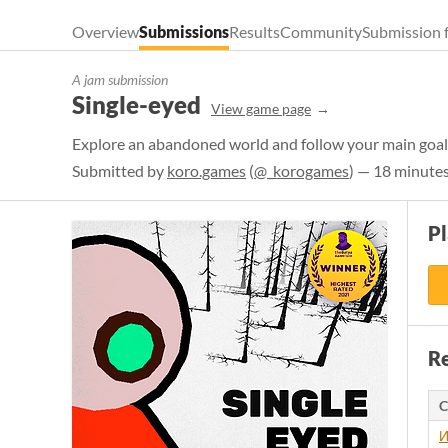
Overview
Submissions
Results
Community
Submission 
A jam submission
Single-eyed
View game page
Explore an abandoned world and follow your main goal, 
Submitted by
koro.games
(
@_korogames
) — 18 minutes
P
Re
C
И