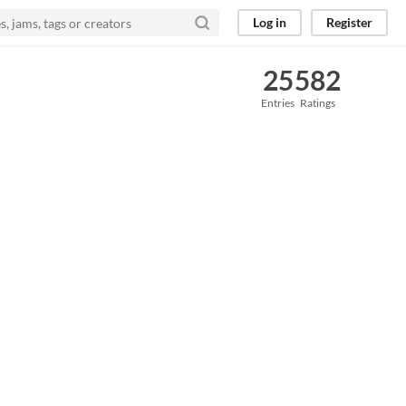
Log in
Register
25
582
Entries
Ratings