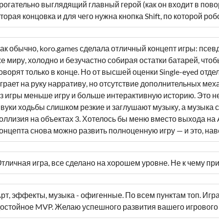
рогательно выглядящий главный герой (как он входит в повор
торая концовка и для чего нужна кнопка Shift, по которой роб
ак обычно, koro.games сделала отличный концепт игры: псе
е миру, холодно и безучастно собирая остатки батарей, что
оворят только в конце. Но от высшей оценки Single-eyed от
грает на руку нарративу, но отсутствие дополнительных мех
з игры меньше игру и больше интерактивную историю. Это не 
вуки ходьбы слишком резкие и заглушают музыку, а музыка с
оллизия на объектах 3. Хотелось бы меню вместо выхода на A
онцепта снова можно развить полноценную игру — и это, нав
тличная игра, все сделано на хорошем уровне. Не к чему пр
рт, эффекты, музыка - офигенные. По всем пунктам топ. Иг
остойное MVP. Желаю успешного развития вашего игрового п