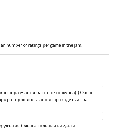
ian number of ratings per game in the jam.
авно пора участвовать вне конкурса))) Очень
Пару раз пришлось заново проходить из-за
кружение. Очень стильный визуал и