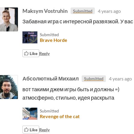
Maksym Vostruhin
4 years ago
Submitted
Забавная игра с интересной развязкой. У вас
Submitted
Brave Horde
Like
Reply
Абсолютный Михаил
4 years ago
Submitted
вот такими джем игры быть и должны =)
атмосферно, стильно, идея раскрыта
Submitted
Revenge of the cat
Like
Reply