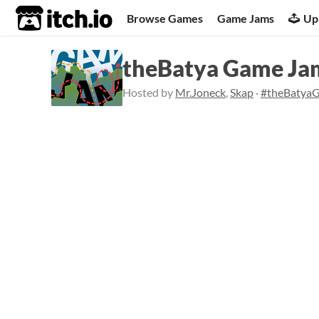
itch.io
Browse Games
Game Jams
Up
theBatya Game Ja
Hosted by
Mr.Joneck
,
Skap
·
#theBatya