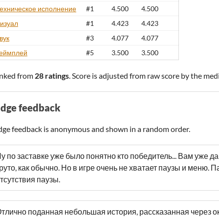
ехническое исполнение
#1
4.500
4.500
изуал
#1
4.423
4.423
вук
#3
4.077
4.077
еймплей
#5
3.500
3.500
nked from
28 ratings
. Score is adjusted from raw score by the med
udge feedback
dge feedback is anonymous and shown in a random order.
у по заставке уже было понятно кто победитель... Вам уже д
руто, как обычно. Но в игре очень не хватает паузы и меню. 
тсутствия паузы.
тлично поданная небольшая история, рассказанная через о