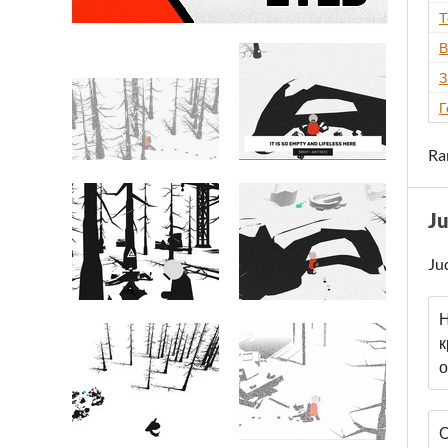
Т
В
З
Г
Ra
J
Ju
Н
к
о
О