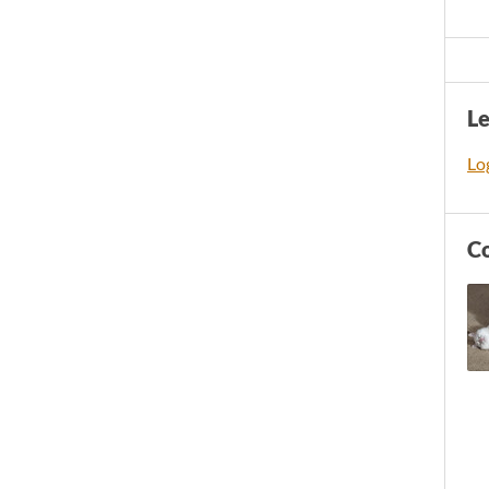
L
Log
C