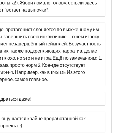
оты, а!). Жюри ломало голову. есть ли здесь
от "встает на цыпочки".
вдо-протагонист слоняется по выжженному им
бы завершить свою инквизицию — о чём игроку
деляет незавершённый геймплей. Безучастность
аник, так же подкрепляющих нарратив, делает
плохо, но это и не игра. Ещё по замечаниям: 1.
ама просто норм 2. Кое-где отсутствует
lt+F4. Например, как в INSIDE Из этого
ерное, самое главное.
идраться даже!
ра ощущается крайне проработанной как
роекта. :)