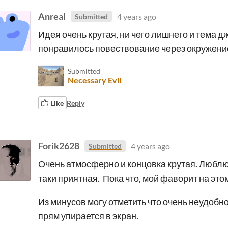
Anreal
4 years ago
Submitted
Идея очень крутая, ни чего лишнего и тема 
понравилось повествование через окружени
Submitted
Necessary Evil
Like
Reply
Forik2628
4 years ago
Submitted
Очень атмосферно и концовка крутая. Люблю
таки приятная. Пока что, мой фаворит на это
Из минусов могу отметить что очень неудобно
прям упирается в экран.