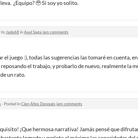
eva. ¿Equipo? 🥹 Si soy yo solito.
d to
Jade68
in
Axel Saga jam comments
el juego :), todas las sugerencias las tomaré en cuenta, en 
reposando el trabajo, y probarlo de nuevo, realmente la m
de un rato.
s
·
Posted in
Cien Años Después jam comments
quisito! ¡Que hermosa narrativa! Jamás pensé que difrutar
g bastante logrado y explota al máximo las capacidades de