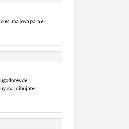
o es una joya para el
ojugadores de
uy mal dibujate,