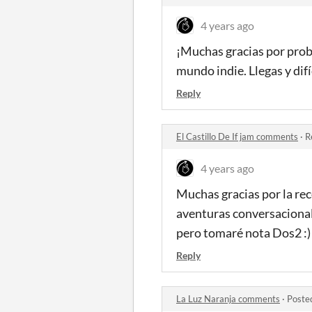
4 years ago
¡Muchas gracias por proba
mundo indie. Llegas y difí
Reply
El Castillo De If jam comments
·
R
4 years ago
Muchas gracias por la re
aventuras conversacional
pero tomaré nota Dos2 :)
Reply
La Luz Naranja comments
·
Poste