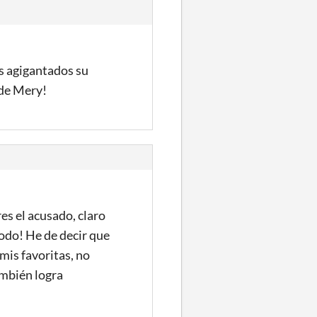
s agigantados su
nde Mery!
es el acusado, claro
¡todo! He de decir que
 mis favoritas, no
ambién logra