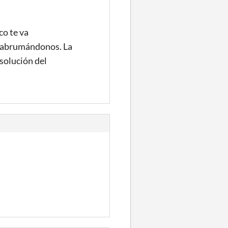
co te va
e abrumándonos. La
esolución del