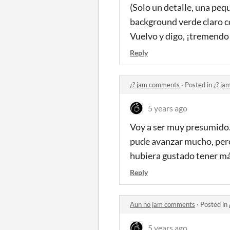
(Solo un detalle, una pe
background verde claro con
Vuelvo y digo, ¡tremendo
Reply
¿? jam comments
·
Posted in
¿? j
5 years ago
Voy a ser muy presumido...
pude avanzar mucho, pero
hubiera gustado tener má
Reply
Aun no jam comments
·
Posted in
5 years ago