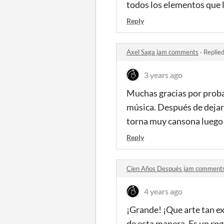
todos los elementos que ll
Reply
Axel Saga jam comments
·
Replie
3 years ago
Muchas gracias por probar 
música. Después de dejar 
torna muy cansona luego 
Reply
Cien Años Después jam comment
4 years ago
¡Grande! ¡Que arte tan ex
de esta manera. Es un rp