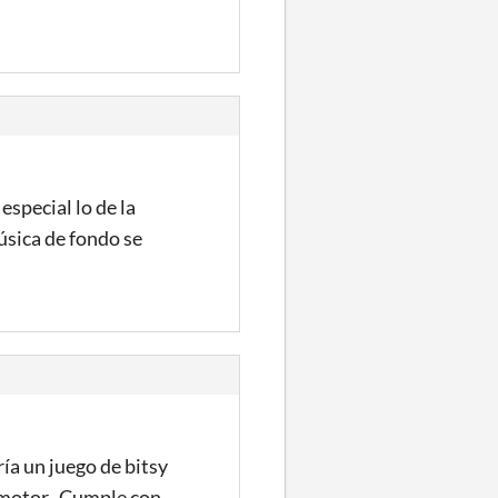
especial lo de la
úsica de fondo se
ía un juego de bitsy
l motor. Cumple con