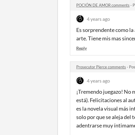
POCIÓN DE AMOR comments
·
P
4 years ago
Es sorprendente como la 
arte. Tiene mis mas since
Reply
Prosecutor Pierce comments
·
Pos
4 years ago
¡Tremendo juegazo! No me 
está). Felicitaciones al a
es la novela visual más in
solo por que se aleja del 
adentrarse muy íntimamen