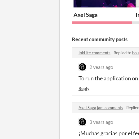
Axel Saga
I
Recent community posts
InkLite comments
·
Replied to
bou
2 years ago
To run the application on
Reply
Axel Saga jam comments
·
Replie
3 years ago
¡Muchas gracias por el fe