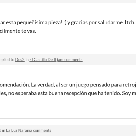
r esta pequeñísima pieza! :) y gracias por saludarme. Itch.i
cilmente te vas.
eplied to
Dos2
in
El Castillo De If jam comments
comendación. La verdad, al ser un juego pensado para retr
es, no esperaba esta buena recepción que ha tenido. Soy m
d in
La Luz Naranja comments