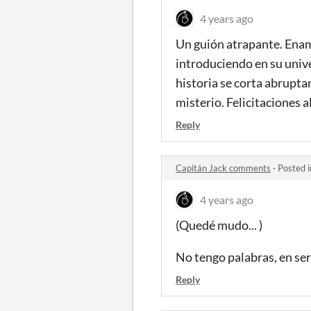
4 years ago
Un guión atrapante. Enamo
introduciendo en su univ
historia se corta abrupta
misterio. Felicitaciones a
Reply
Capitán Jack comments
·
Posted 
4 years ago
(Quedé mudo... )
No tengo palabras, en ser
Reply