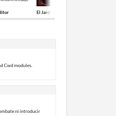
ditor
El Jardín Secreto De La Alhambra
El Castillo De 
 and Cwd modules.
combate ni introducir