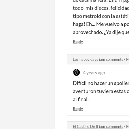
todo, mis dieces, felicida
tipo metroid con la estéti
haga! Eh... Me vuelvo a po
aprovechado. ¿Ya dije qu
Reply
Los happy days jam comments
·
P
4 years ago
Difícil no hacer un spoli
aventuron tuviera estas c
al final.
Reply
El Castillo De If jam comments
·
R