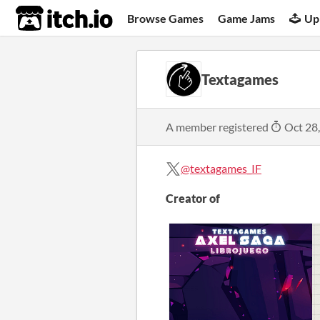
itch.io
Browse Games
Game Jams
Up
Textagames
A member registered
Oct 28
@textagames_IF
Creator of