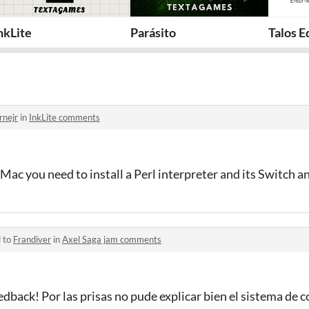
nkLite
Parásito
Talos E
rnejr
in
InkLite comments
 Mac you need to install a Perl interpreter and its Switch
d to
Frandiver
in
Axel Saga jam comments
edback! Por las prisas no pude explicar bien el sistema de 