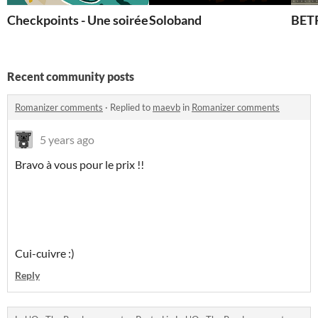
Checkpoints - Une soirée à Nicosie
Soloband
BETR
Recent community posts
Romanizer comments
·
Replied to
maevb
in
Romanizer comments
5 years ago
Bravo à vous pour le prix !!
Cui-cuivre :)
Reply