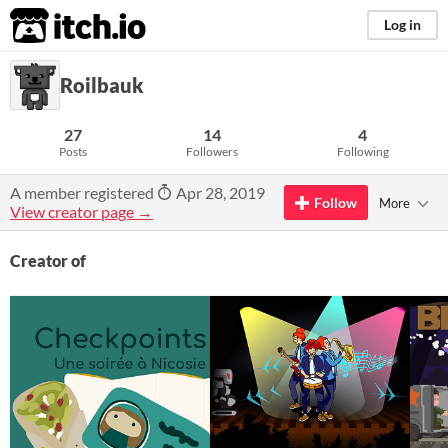
itch.io
Log in
Roilbauk
27
14
4
Posts
Followers
Following
A member registered
Apr 28, 2019
Follow
More
View creator page →
Creator of