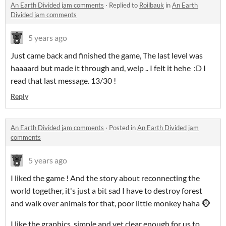
An Earth Divided jam comments
·
Replied to
Roilbauk
in
An Earth
Divided jam comments
5 years ago
Just came back and finished the game, The last level was
haaaard but made it through and, welp .. I felt it hehe :D I
read that last message. 13/30 !
Reply
An Earth Divided jam comments
·
Posted in
An Earth Divided jam
comments
5 years ago
I liked the game ! And the story about reconnecting the
world together, it's just a bit sad I have to destroy forest
and walk over animals for that, poor little monkey haha 🐵
I like the graphics, simple and yet clear enough for us to