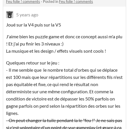
Feu folie ! comments
·
Posted in
Feu folie ! comments
5 years ago
Joué sur la V4 puis sur la V5
J'aime bien les puzzle game et donc ce concept aussi m'a plu
! Et j'ai pu finir les 3 niveaux :)
La musique et les design / effets visuels sont cools !
Quelques retour sur le jeu :
- Il me semble que le nombre total d'orbes qui se déplace
est 100 mais que leur répartitions sur les différents fils n'est
pas équitable et fixe, ce qui rend le résultat non
déterministe sur une même configuration. Et comme la
condition de victoire est de dépasser les 50% parfois on
gagne parfois on perd selon la répartition des orbes sur les
lignes.
- On peut changer la tuile pendant la le "feu !" Je ne sais pas
si c'est volontaire d'un point de vue gameplay (et grace à ça