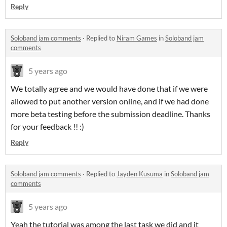
Reply
Soloband jam comments
·
Replied to
Niram Games
in
Soloband jam
comments
5 years ago
We totally agree and we would have done that if we were
allowed to put another version online, and if we had done
more beta testing before the submission deadline. Thanks
for your feedback !! :)
Reply
Soloband jam comments
·
Replied to
Jayden Kusuma
in
Soloband jam
comments
5 years ago
Yeah the tutorial was among the last task we did and it