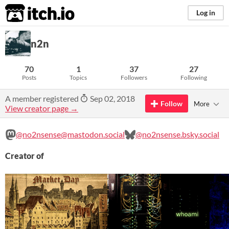
itch.io
Log in
n2n
70
1
37
27
Posts
Topics
Followers
Following
A member registered
Sep 02, 2018
Follow
More
View creator page →
@no2nsense@mastodon.social
@no2nsense.bsky.social
Creator of