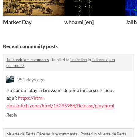
Market Day
whoami [en]
Jail
Recent community posts
Jailbreak jam comments
·
Replied to
hechelion
in
Jailbreak jam
comments
251 days ago
Pulsando 'play in browser" debería iniciarse. Prueba
aquí:
https://html-
classic.itch.zone/html/15395986/Release/play.html
Reply
Muerte de Berta Cáceres jam comments
·
Posted in
Muerte de Berta