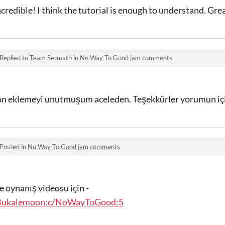
ncredible! I think the tutorial is enough to understand. Grea
Replied to
Team Sermath
in
No Way To Good jam comments
yon eklemeyi unutmuşum aceleden. Teşekkürler yorumun iç
Posted in
No Way To Good jam comments
 oynanış videosu için -
@Bukalemoon:c/NoWayToGood:5