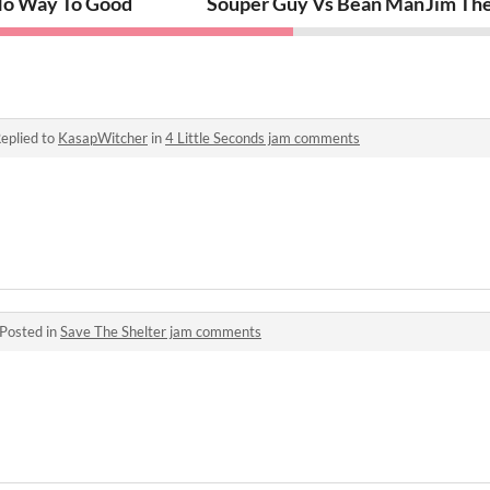
o Way To Good
Souper Guy Vs Bean Man
Jim The
eplied to
KasapWitcher
in
4 Little Seconds jam comments
Posted in
Save The Shelter jam comments