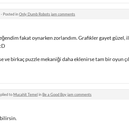
·
Posted in
Only Dumb Robots jam comments
ğendim fakat oynarken zorlandım. Grafikler gayet güzel, il
 :D
se ve birkaç puzzle mekaniği daha eklenirse tam bir oyun çık
plied to
Mucahit Temel
in
Be a Good Boy jam comments
ilirsin.