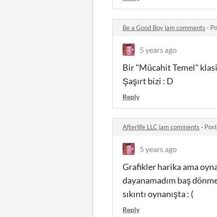
Be a Good Boy jam comments
·
Po
5 years ago
Bir "Mücahit Temel" klasi
Şaşırt bizi : D
Reply
Afterlife LLC jam comments
·
Post
5 years ago
Grafikler harika ama oy
dayanamadım baş dönmesin
sıkıntı oynanışta : (
Reply