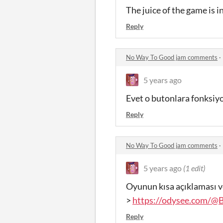
The juice of the game is i
Reply
No Way To Good jam comments
·
5 years ago
Evet o butonlara fonksi
Reply
No Way To Good jam comments
·
5 years ago
(1 edit)
Oyunun kısa açıklaması ve
>
https://odysee.com/
Reply