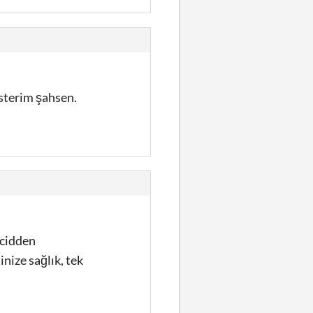
isterim şahsen.
 cidden
ize sağlık, tek