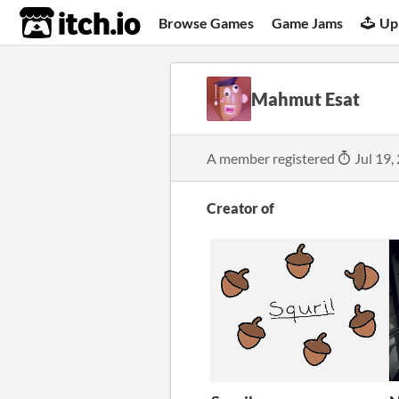
itch.io
Browse Games
Game Jams
Up
Mahmut Esat
A member registered
Jul 19,
Creator of