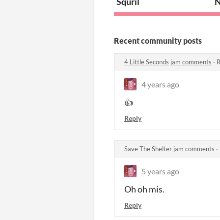
Squril
N
Recent community posts
4 Little Seconds jam comments
·
R
4 years ago
👍
Reply
Save The Shelter jam comments
·
5 years ago
Oh oh mis.
Reply