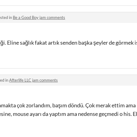
sted in
Be a Good Boy jam comments
ği. Eline sağlık fakat artık senden başka şeyler de görmek 
ed in
Afterlife LLC jam comments
namakta çok zorlandım, başım döndü. Çok merak ettim ama
e, mouse ayarı da yaptım ama nedense geçmedi o his. Elin