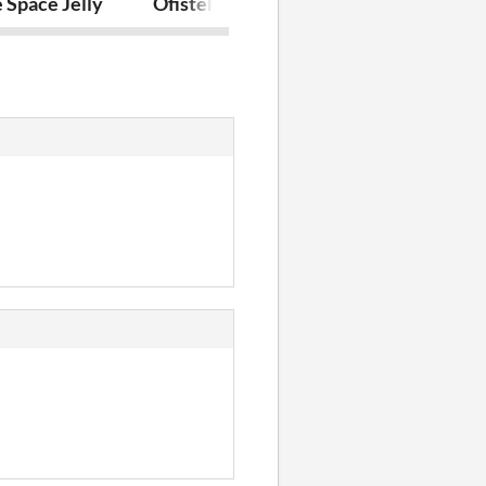
 Space Jelly
Ofisteki İt
Mr Post Offic