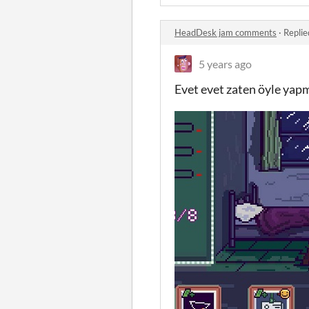
HeadDesk jam comments
·
Replie
5 years ago
Evet evet zaten öyle yapm