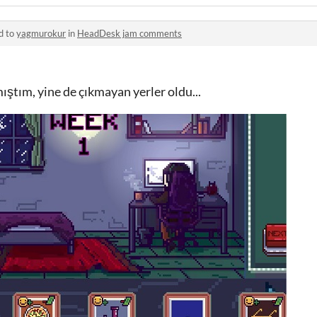
d to
yagmurokur
in
HeadDesk jam comments
ıştım, yine de çıkmayan yerler oldu...