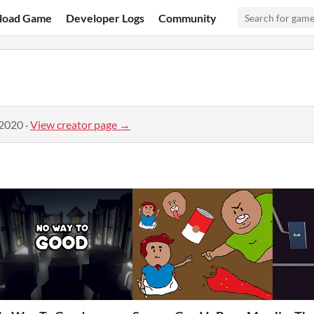
load Game
Developer Logs
Community
 2020
·
View creator page →