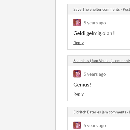
Save The Shelter comments
·
Post
5 years ago
Geldi gelmiş olan!!
Reply
Seamless (Jam Version) comment
5 years ago
Genius!
Reply
Eldritch Eateries jam comments
·
5 years ago