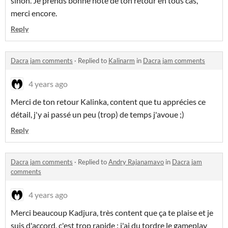
sinon. Je prends bonne note de ton retour en tous cas,
merci encore.
Reply
Dacra jam comments
·
Replied to
Kalinarm
in
Dacra jam comments
4 years ago
Merci de ton retour Kalinka, content que tu apprécies ce
détail, j'y ai passé un peu (trop) de temps j'avoue ;)
Reply
Dacra jam comments
·
Replied to
Andry Rajanamavo
in
Dacra jam
comments
4 years ago
Merci beaucoup Kadjura, très content que ça te plaise et je
suis d'accord, c'est trop rapide : j'ai du tordre le gameplay