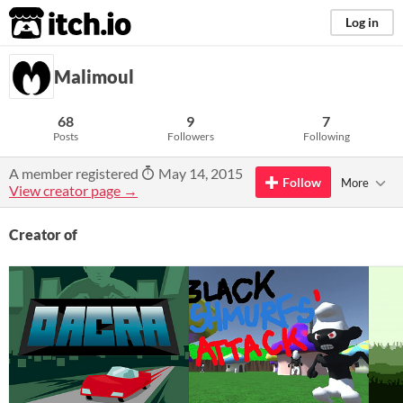
itch.io
Log in
Malimoul
68
9
7
Posts
Followers
Following
A member registered
May 14, 2015
Follow
More
View creator page →
Creator of