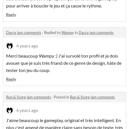
pour arriver à boucler le jeu et ça casse le rythme.
Reply
Dacra jam comments
·
Replied to
Wampy
in
Dacra jam comments
4 years ago
Merci beaucoup Wampy :) J'ai survolé ton profil et je dois
avouer que je suis très friand de ce genre de design, hâte de
tester ton jeu du coup.
Reply
Run & Score jam comments
·
Posted in
Run & Score jam comments
4 years ago
J'aime beaucoup le gameplay, original et très intelligent. En
plus c'est amené de manière claire sans besoin de texte, très