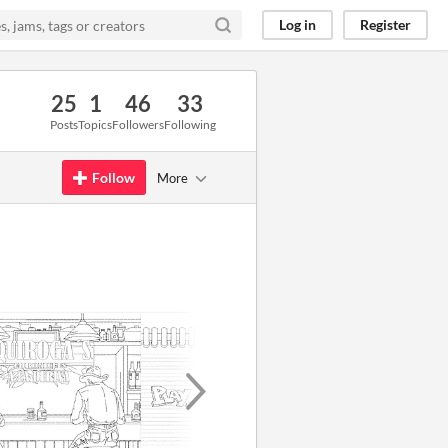
Log in
Register
25
1
46
33
Posts
Topics
Followers
Following
Follow
More