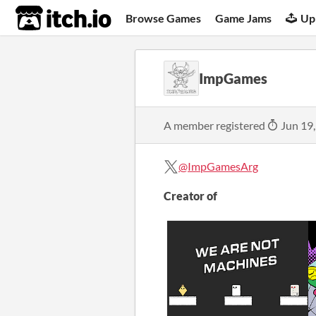
itch.io
Browse Games
Game Jams
Up
ImpGames
A member registered
Jun 19
@ImpGamesArg
Creator of