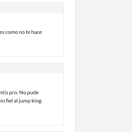
les como no te hace
entís pro. No pude
o fiel al jump king.