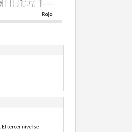
Rojo
Three Bombs 
El tercer nivel se