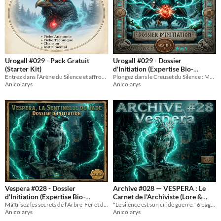
Urogall #029 - Pack Gratuit
Urogall #029 - Dossier
(Starter Kit)
d'Initiation (Expertise Bio-
Entrez dans l’Arène du Silence et affrontez le Monarque des Hautes-Chaumes.
Alchimique)
Plongez dans le Creuset du Silence : Maîtrisez les secrets alchimiques du Monarque des Hautes-Chaumes.
Anicolarys
Anicolarys
Vespera #028 - Dossier
Archive #028 — VESPERA : Le
d'Initiation (Expertise Bio-
Carnet de l'Archiviste (Lore &
Technologique)
Maîtrisez les secrets de l’Arbre-Fer et de l’anatomie bio-voltaïque du Secteur 04.
"Le silence est son cri de guerre." 6 pages de biologie hydraulique et de fureur électrique.
Scénarios)
2€
Anicolarys
Anicolarys