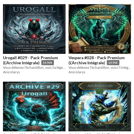
Urogall #029 - Pack Premium
Vespera #028 - Pack Premium
(L’Archive Intégrale)
(L’Archive Intégrale)
14.90€
14.90€
Vous détenez l’échantillon, voici la légende. L'arsenal complet du Monarque des Hautes-Chaumes.
Vous détenez l’échantillon, voici l’intégrale. L'expérience ultime de la Sentinelle du Jade.
Anicolarys
Anicolarys