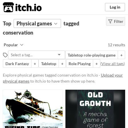
itch.io
Log in
Filter
FILTER RESULTS
Top
Physical games
(
Clear
)
tagged
Tags
conservation
conservation
Popular
12 results
Suggest description for this tag
Tabletop role-playing game
+
Dark Fantasy
+
Tabletop
+
Role Playing
+
(
View all tags
)
Price
Free
Explore physical games tagged conservation on itch.io ·
Upload your
physical games
to itch.io to have them show up here.
Paid
$5 or less
$15 or less
Types
Tabletop role-playing game