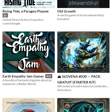
Tabletop
Rising Tide, a Paragon Playset
Old Growth
LARP
A mecha game of forest stewardship.
$5
kumada1
Global Direct Action Ecojustice
cosmicbeagle
Gameplay
Format
zine
Theme
Fantasy
Role Playing
Earth Empathy Jam Games
🏔️ SLOVENA #030 — PACK
$19
A bundle of fantastical games about plants, animals, and habitats, for charity
GRATUIT (STARTER KIT)
Games for a Better World
Affrontez la foudre dans la Combe des Murmures Ambrés et décidez du sort de la Gardienne.
Anicolarys