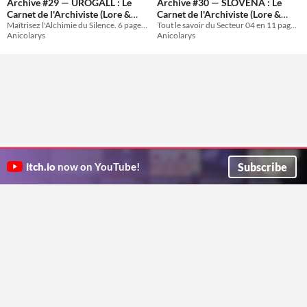
Archive #29 — UROGALL : Le
Archive #30 — SLOVENA : Le
Carnet de l'Archiviste (Lore &
Carnet de l'Archiviste (Lore &
Maîtrisez l'Alchimie du Silence. 6 pages de lore illustré, statistiques CR 9 et mécaniques uniques.
Tout le savoir du Secteur 04 en 11 pages. Lore, statistiques évolutives et scénarios.
Scénarios)
Scénarios)
2€
2€
Anicolarys
Anicolarys
Subscribe
itch.io
now on YouTube!
ITCH.IO ON TWITTER
ITCH.IO ON FACEBOOK
ABOUT
FAQ
BLOG
CONTACT US
Copyright © 2026 itch corp