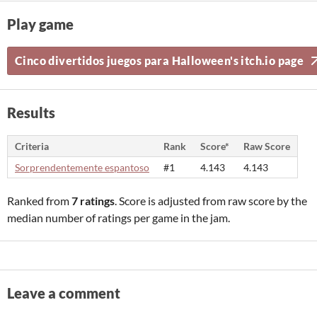
Play game
Cinco divertidos juegos para Halloween's itch.io page
Results
Criteria
Rank
Score*
Raw Score
Sorprendentemente espantoso
#1
4.143
4.143
Ranked from
7 ratings
. Score is adjusted from raw score by the
median number of ratings per game in the jam.
Leave a comment