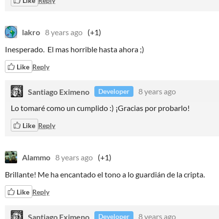
Like
Reply
lakro
8 years ago
(+1)
Inesperado. El mas horrible hasta ahora ;)
Like
Reply
Santiago Eximeno
8 years ago
Developer
Lo tomaré como un cumplido :) ¡Gracias por probarlo!
Like
Reply
Alammo
8 years ago
(+1)
Brillante! Me ha encantado el tono a lo guardián de la cripta.
Like
Reply
Santiago Eximeno
8 years ago
Developer