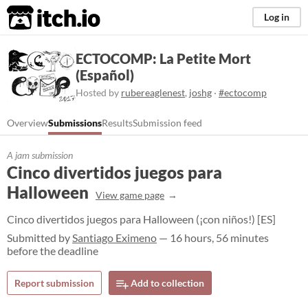
itch.io
Log in
ECTOCOMP: La Petite Mort
(Español)
Hosted by
rubereaglenest
,
joshg
·
#ectocomp
Overview
Submissions
Results
Submission feed
A jam submission
Cinco divertidos juegos para
Halloween
View game page
Cinco divertidos juegos para Halloween (¡con niños!) [ES]
Submitted by
Santiago Eximeno
— 16 hours, 56 minutes
before the deadline
Report submission
Add to collection