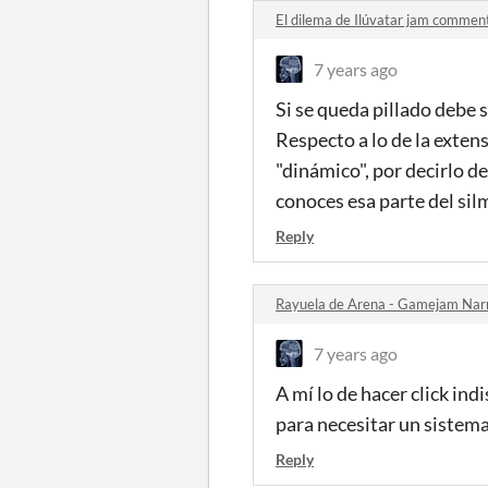
El dilema de Ilúvatar jam commen
7 years ago
Si se queda pillado debe s
Respecto a lo de la exten
"dinámico", por decirlo 
conoces esa parte del sil
Reply
Rayuela de Arena - Gamejam Nar
7 years ago
A mí lo de hacer click i
para necesitar un sistema
Reply