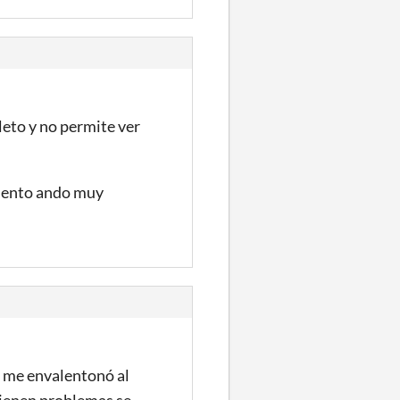
leto y no permite ver
omento ando muy
ro me envalentonó al
tienen problemas se