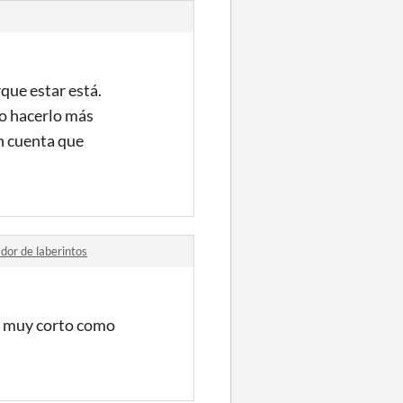
rque estar está.
no hacerlo más
n cuenta que
ador de laberintos
es muy corto como