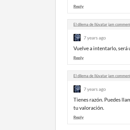
Reply
El dilema de Ilúvatar jam commen
7 years ago
Vuelve a intentarlo, será 
Reply
El dilema de Ilúvatar jam commen
7 years ago
Tienes razón. Puedes llama
tu valoración.
Reply