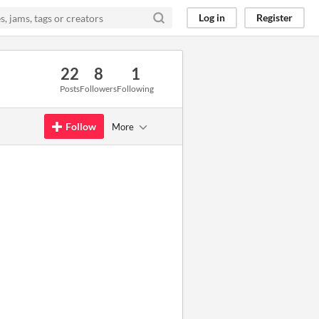
Log in
Register
22
8
1
Posts
Followers
Following
Follow
More