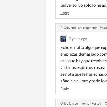
universo, yo sólo lo he a
Reply
El Creyente jam comments
·
Post
7 years ago
Echo en falta algo que ex
empiezas demasiado conf
casi que hay que resolver
visto los espíritus rosas,
se nota que le has echado
añadirle el lore y todo lo
Reply
Orfeo jam comments
·
Posted in
O