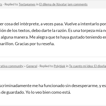
ts
·
Replied to
Textagames
in
El dilema de Ilúvatar jam comments
er cosa del intérprete, a veces pasa. Vuelve a intentarlo po
sión de los textos, debo darte la razón. Es una torpeza mía 
de alguna manera. Me alegra que te haya gustado teniendo e
marillon. Gracias por tu reseña.
rativa community
»
General
·
Replied to
Polybiak
in
Te cuento mi idea: El diseñ
ndiscriminadamente me ha funcionado sin desesperarme, y 
 de guardado. Yo lo veo bien como está.