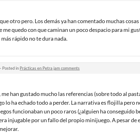
 que otro pero. Los demás ya han comentado muchas cosas
te me quedo con que caminan un poco despacio para mi gus
n más rápido no te dura nada.
·
Posted in
Prácticas en Petra jam comments
, me han gustado mucho las referencias (sobre todo al past
go lo ha echado todo a perder. La narrativa es flojilla pero n
uegos funcionaban un poco raros (¿alguien ha conseguido b
ra injugable por un fallo del propio minijuego. A pesar de 
mejorar.