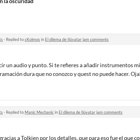
n la oscuridad
ts
·
Replied to
cKolmos
in
El dilema de Ilúvatar jam comments
r un audio y punto. Si te refieres a añadir instrumentos m
gramación dura que no conozco y quest no puede hacer. Ojal
ts
·
Replied to
Manic Mechanic
in
El dilema de Ilúvatar jam comments
racias a Tolkien por los detalles, que para eso fue el que c