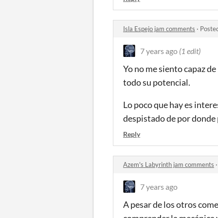
Isla Espejo jam comments
·
Poste
7 years ago
(1 edit)
Yo no me siento capaz de
todo su potencial.
Lo poco que hay es inter
despistado de por donde pu
Reply
Azem's Labyrinth jam comments
7 years ago
A pesar de los otros come
comprender la mecánica y 