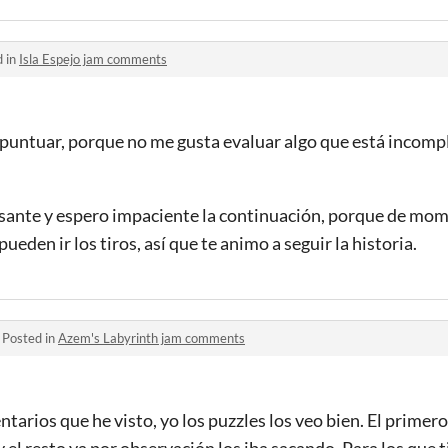
d in
Isla Espejo jam comments
 puntuar, porque no me gusta evaluar algo que está incomp
esante y espero impaciente la continuación, porque de m
eden ir los tiros, así que te animo a seguir la historia.
·
Posted in
Azem's Labyrinth jam comments
ntarios que he visto, yo los puzzles los veo bien. El prime
el resto ya por observación los iba sacando. Para los que 