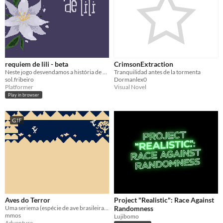
requiem de lili - beta
CrimsonExtraction
Neste jogo desvendamos a história de Lili. (jogo ainda não completo)
Tranquilidad antes de la tormenta
sol.fribeiro
Dormanlex0
Platformer
Visual Novel
Play in browser
GIF
Aves do Terror
Project "Realistic": Race Against
Uma seriema (espécie de ave brasileira) deve encontrar sua família desaparecida por meio de pistas.
Randomness
mmos
Lujibomo
Adventure