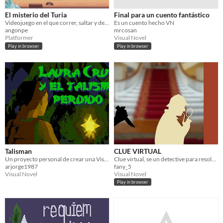
El misterio del Turia
Final para un cuento fantástico
Videojuego en el que correr, saltar y descubrir los secretos de la cultura valenciana en un "infinite runner".
Es un cuento hecho VN
angonpe
mrcosan
Platformer
Visual Novel
Play in browser
Play in browser
Talisman
CLUE VIRTUAL
Un proyecto personal de crear una Visual Novel al estilo PC-98.
Clue virtual, se un detective para resolver el crimen.
arjorge1987
fany_5
Visual Novel
Visual Novel
Play in browser