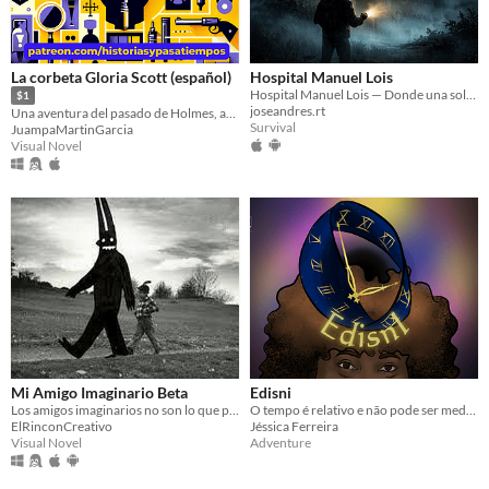
La corbeta Gloria Scott (español)
Hospital Manuel Lois
Hospital Manuel Lois — Donde una sola respuesta puede salvarte… o condenarte.
$1
joseandres.rt
Una aventura del pasado de Holmes, antes de conocer a Watson.
Survival
JuampaMartinGarcia
Visual Novel
Mi Amigo Imaginario Beta
Edisni
Los amigos imaginarios no son lo que parece
O tempo é relativo e não pode ser medido exatamente do mesmo modo por toda a parte.
ElRinconCreativo
Jéssica Ferreira
Visual Novel
Adventure