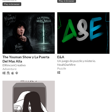
Play in browser
Play in browser
The Youman Show y La Puerta
E&A
Del Mas Alla
Un juego de puzzle y misterio.
NoahDarkfire
ElRinconCreativo
Puzzle
Adventure