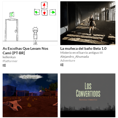
As Escolhas Que Levam Nos
La muñeca del baño Beta 1.0
Cami-[PT-BR]
Misterio en el barrio antiguo III
Alejandro_Ahumada
kellenkyo
Adventure
Platformer