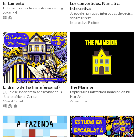
El Lamento
Los convertidos: Narrativa
El lamento, donde los gritos se los traga el desierto.
interactiva
Alzound
Juego de narrativa interactiva de decisiones
sebamarin85
Interactive Fiction
El diario de Tía Inma (español)
The Mansion
¿Qué oscuro secreto se esconde en la mansión de Tía Inma?
Explora una misteriosa mansión en busca de las llaves que te abrirán la puerta a la libertad.
JuampaMartinGarcia
NuriArt
Visual Novel
Adventure