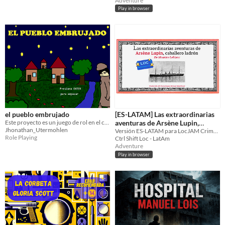
Adventure
Play in browser
el pueblo embrujado
[ES-LATAM] Las extraordinarias
Este proyecto es un juego de rol en el cual representaremos a un detective con poderes
aventuras de Arsène Lupin,
Jhonathan_Utermohlen
caballero ladrón
Versión ES-LATAM para LocJAM Crime Story.
Role Playing
Ctrl Shift Loc - LatAm
Adventure
Play in browser