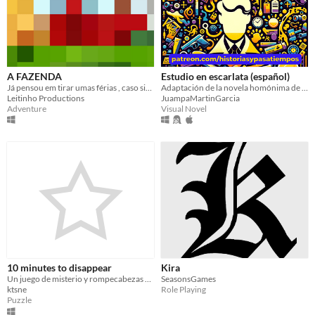
A FAZENDA
Estudio en escarlata (español)
Já pensou em tirar umas férias , caso sim , então jogue A FAZENDA
Adaptación de la novela homónima de Arthur Conan Doyle.
Leitinho Productions
JuampaMartinGarcia
Adventure
Visual Novel
10 minutes to disappear
Kira
Un juego de misterio y rompecabezas de esconder un cuerpo. Próximamente será de descubrir quien fue el asesino.
SeasonsGames
ktsne
Role Playing
Puzzle