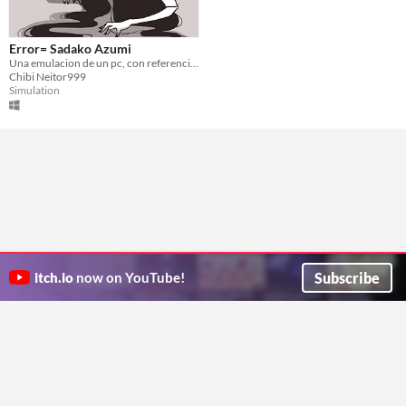
Error= Sadako Azumi
Una emulacion de un pc, con referencias extrañas y un misterio por resolver.
Chibi Neitor999
Simulation
Subscribe
itch.io
now on YouTube!
ITCH.IO ON TWITTER
ITCH.IO ON FACEBOOK