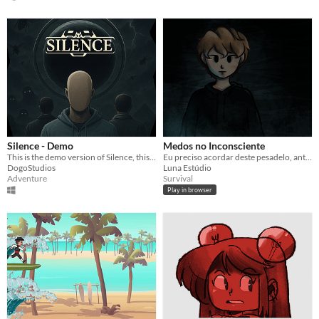
Silence - Demo
Medos no Inconsciente
This is the demo version of Silence, this demo version will be updated.
Eu preciso acordar deste pesadelo, antes que seja tarde demais.
DogoStudios
Luna Estúdio
Adventure
Survival
Play in browser