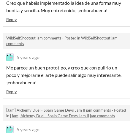
Creo que habéis implementado la idea de una forma muy
bonita y sencilla. Muy entretenido, ¡enhorabuena!
Reply
WildSelfShootout jam comments
·
Posted in
WildSelfShootout jam
comments
5 years ago
Me parece un buen prototipo, y creo que con pulirlo un
poco y mejorarle el arte puede salir algo muy interesante,
¡enhorabuena!
Reply
[Jam] Alchemy Duel - Spain Game Devs Jam II jam comments
·
Posted
in
[Jam] Alchemy Duel - Spain Game Devs Jam II jam comments
5 years ago