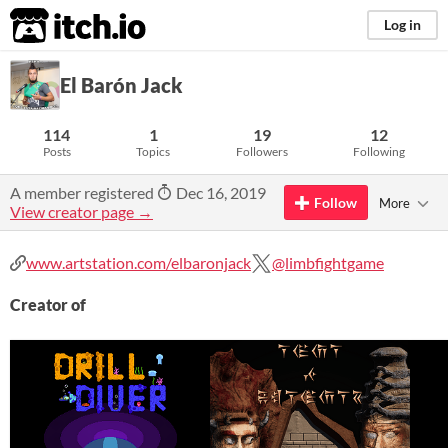
itch.io
Log in
El Barón Jack
114
1
19
12
Posts
Topics
Followers
Following
A member registered
Dec 16, 2019
Follow
More
View creator page →
www.artstation.com/elbaronjack
@limbfightgame
Creator of