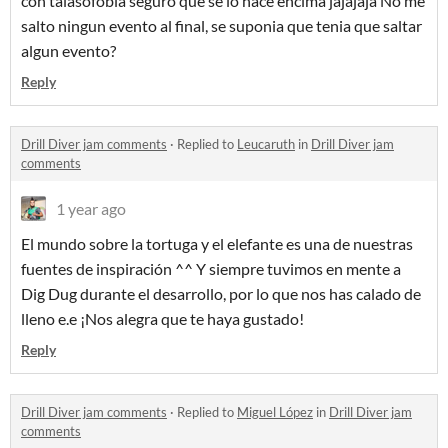
con talasofobia seguro que se lo hace encima jajajaja No me
salto ningun evento al final, se suponia que tenia que saltar
algun evento?
Reply
Drill Diver jam comments
·
Replied to
Leucaruth
in
Drill Diver jam
comments
1 year ago
El mundo sobre la tortuga y el elefante es una de nuestras
fuentes de inspiración ^^ Y siempre tuvimos en mente a
Dig Dug durante el desarrollo, por lo que nos has calado de
lleno e.e ¡Nos alegra que te haya gustado!
Reply
Drill Diver jam comments
·
Replied to
Miguel López
in
Drill Diver jam
comments