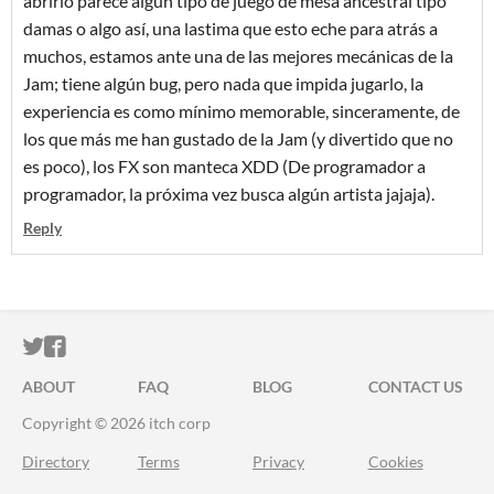
abrirlo parece algún tipo de juego de mesa ancestral tipo
damas o algo así, una lastima que esto eche para atrás a
muchos, estamos ante una de las mejores mecánicas de la
Jam; tiene algún bug, pero nada que impida jugarlo, la
experiencia es como mínimo memorable, sinceramente, de
los que más me han gustado de la Jam (y divertido que no
es poco), los FX son manteca XDD (De programador a
programador, la próxima vez busca algún artista jajaja).
Reply
ITCH.IO ON TWITTER
ITCH.IO ON FACEBOOK
ABOUT
FAQ
BLOG
CONTACT US
Copyright © 2026 itch corp
Directory
Terms
Privacy
Cookies