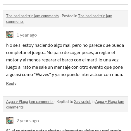
The bad bad trip jam comments
·
Posted in
The bad bad trip jam
comments
1 year ago
No se si estoy haciendo algo mal, pero no parece que pueda
completar el juego... No paro de coger peces, arreglar el
motor y al menos reparar el barco con el martillo una vez,
luego al rato me sale un mensaje con otro evento que pone
algo así como "Waves" y ya no puedo interactuar con nada.
Reply
Agua y Plaga jam comments
·
Replied to
Xaviscript
in
Agua y Plaga jam
comments
2 years ago
Sí, el contraste entre ciertos elementos debe ser mejorado