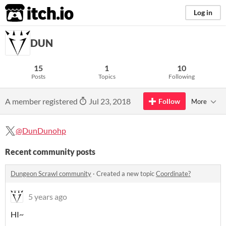
itch.io
Log in
DUN
15
1
10
Posts
Topics
Following
A member registered
Jul 23, 2018
Follow
More
@DunDunohp
Recent community posts
Dungeon Scrawl community
·
Created a new topic
Coordinate?
5 years ago
HI~