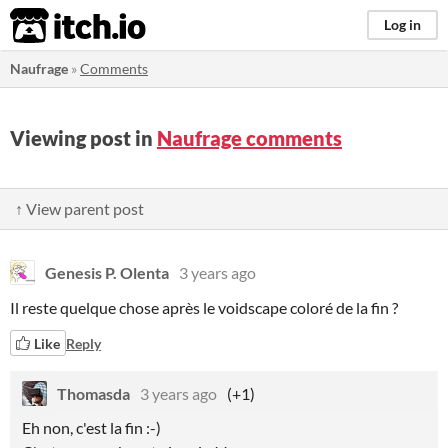
itch.io
Log in
Naufrage
»
Comments
Viewing post in
Naufrage comments
↑ View parent post
Genesis P. Olenta
3 years ago
Il reste quelque chose après le voidscape coloré de la fin ?
Like
Reply
Thomasda
3 years ago
(+1)
Eh non, c'est la fin :-)