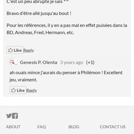
C'est un peu abrupte je sais ^^
Bravo d'être allé jusqu'au bout !
Pour les références, il y en a pas mal en effet puisées dans la
BD, Andreas, Fred, Hermann, etc.
Like
Reply
Genesis P. Olenta
3 years ago
(+1)
ah ouais mince j'aurais du penser à Philémon ! Excellent
jeu, vraiment.
Like
Reply
ITCH.IO ON TWITTER
ITCH.IO ON FACEBOOK
ABOUT
FAQ
BLOG
CONTACT US