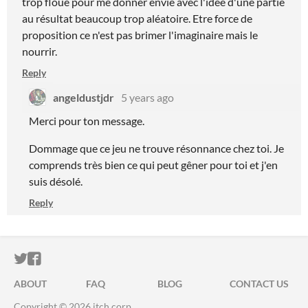
trop floue pour me donner envie avec l'idée d'une partie
au résultat beaucoup trop aléatoire. Etre force de
proposition ce n'est pas brimer l'imaginaire mais le
nourrir.
Reply
angeldustjdr
5 years ago
Merci pour ton message.
Dommage que ce jeu ne trouve résonnance chez toi. Je
comprends très bien ce qui peut gêner pour toi et j'en
suis désolé.
Reply
ITCH.IO ON TWITTER
ITCH.IO ON FACEBOOK
ABOUT
FAQ
BLOG
CONTACT US
Copyright © 2026 itch corp