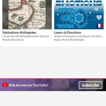
Salutations distinguées
Lasers & Émotions
Un jeu de rôle épistolaire pour deux joueuses
Action et romance cosmiques à la vitesse de la lumière
PandovStrochnis
Kalum from The Rolistes
Subscribe
itch.io
now on YouTube!