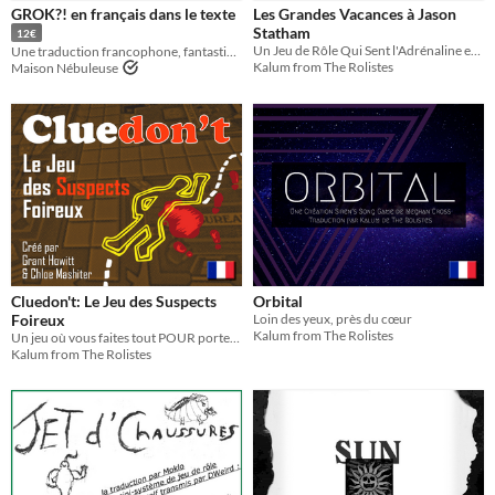
GROK?! en français dans le texte
Les Grandes Vacances à Jason
OSR
Statham
12€
Un Jeu de Rôle Qui Sent l'Adrénaline et la Lotion Solaire
Une traduction francophone, fantastique et une adaptation libre de GROK?! de Lester Burton.
Kalum from The Rolistes
Maison Nébuleuse
Gameplay
One-shot
Dice
Format
One-page
Theme
Adventure
Role Playing
Card Game
Cluedon't: Le Jeu des Suspects
Orbital
Foireux
Loin des yeux, près du cœur
Kalum from The Rolistes
Un jeu où vous faites tout POUR porter le chapeau !
Kalum from The Rolistes