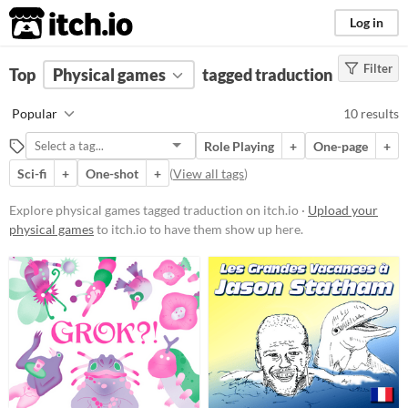
itch.io
Log in
Filter
FILTER RESULTS
Top
Physical games
(
Clear
)
tagged traduction
Tags
Popular
10 results
traduction
Role Playing
+
One-page
+
Suggest description for this tag
Sci-fi
+
One-shot
+
(
View all tags
)
Price
Explore physical games tagged traduction on itch.io ·
Upload your
physical games
to itch.io to have them show up here.
Free
Paid
$15 or less
Types
Tabletop role-playing game
Tabletop