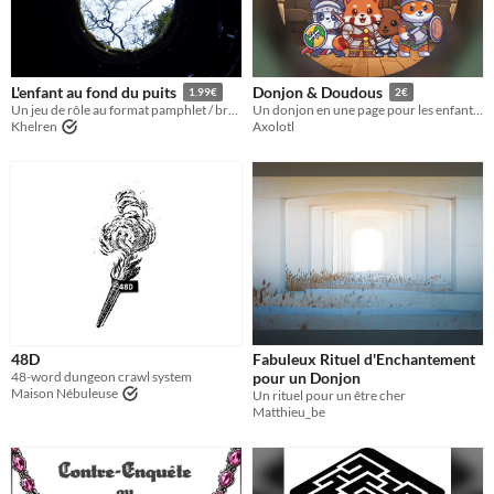
L'enfant au fond du puits
Donjon & Doudous
1.99€
2€
Un jeu de rôle au format pamphlet / brochure, pour des aventuriers débutants
Un donjon en une page pour les enfants et les plus grands
Khelren
Axolotl
48D
Fabuleux Rituel d'Enchantement
48-word dungeon crawl system
pour un Donjon
Maison Nébuleuse
Un rituel pour un être cher
Matthieu_be