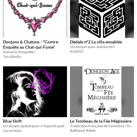
Donjons & Chatons - "Contre-
Dédale n°2 La villa ensablée
Enquête au Chat-qui-Fume"
Un donjon pour aventuriers
KrisDoC
Scénario d'enquête !
TocoStudio
Blue Shift
Le Tombeau de la Fée Mégissière
Un donjon spatial pour n’importe quel système de jeu
Traduction française de l'aventure "Tomb of the Fey Fellmonger" de Joseph R. Lewis, pour le jeu de rôle Cairn.
Locus Solus
Balthazar Rebel