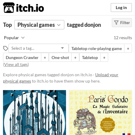
itch.io
Log in
Filter
FILTER RESULTS
Top
Physical games
(
Clear
)
tagged donjon
Tags
Popular
12 results
donjon
Tabletop role-playing game
+
Suggest description for this tag
Dungeon Crawler
+
One-shot
+
Tabletop
+
(
View all tags
)
Price
Explore physical games tagged donjon on itch.io ·
Upload your
Free
physical games
to itch.io to have them show up here.
Paid
$5 or less
$15 or less
Types
Tabletop role-playing game