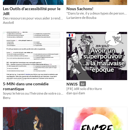
Les Outils d'accessibilité pour le
Nous Sachons!
JdR
"Dans la vie, il y a deux types de personnes : ceux qui sachent et ceux qui croivent sachoir"
La taniere de Bouba
Des ressources pour vous aider à rendre le JdR plus accessibles, compilées pour la CyberConv 2
Axolotl
5-MIN-dans une comédie
NWJS
$2
romantique
[FR] JdR solo d'écriture
dan qui dam
Soyez le héros ou l'héroïne de votre comédie romantique ;-)
Beru