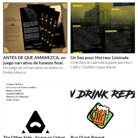
ANTES DE QUE AMANEZCA, un
Un lieu pour Horreur Liminale
juego narrativo de funesto final.
Créé dans le cadre de la game jam Horreur Liminale (octobre 2024)
Cédric Chaillol / Lazar Baruk
Un juego de rol narrativo sin dados ni master en el que la única forma de ganar es que otro jugador decida perder.
Eneko Menica
The Other Side - Space op Urban
Run Drink Repeat