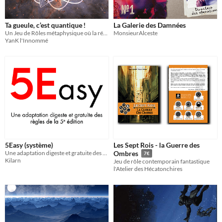
Ta gueule, c’est quantique !
La Galerie des Damnées
Un Jeu de Rôles métaphysique où la réalité n’a aucune obligation envers vous.
MonsieurAlceste
YanK l'Innommé
5Easy (système)
Les Sept Rois - la Guerre des
Une adaptation digeste et gratuite des règles de la 5e édition.
Ombres
7€
Kilarn
Jeu de rôle contemporain fantastique
l'Atelier des Hécatonchires