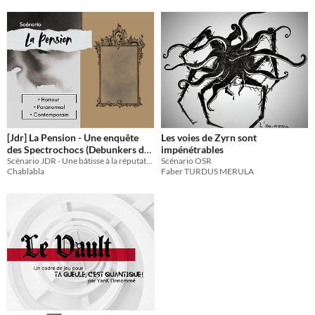
[Jdr] La Pension - Une enquête
Les voies de Zyrn sont
des Spectrochocs (Debunkers du
impénétrables
paranormal)
Scénario JDR - Une bâtisse à la réputation de lieu hanté + des Youtubeurs. Qu’est-ce qui pourrait mal se passer ?
Scénario OSR
Chablabla
Faber TURDUS MERULA