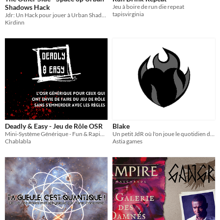
Shadows Hack
Jeu à boire de run die repeat
tapisvirginia
Jdr: Un Hack pour jouer à Urban Shadows dans l'espace....
Kirdinn
Deadly & Easy - Jeu de Rôle OSR
Blake
Mini-Système Générique - Fun & Rapide pour des parties immédiates
Un petit JdR où l'on joue le quotidien d'un vétéran revenu au pays.
Chablabla
Astia games