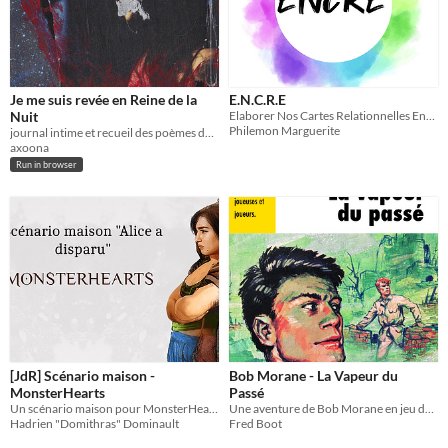
Je me suis revée en Reine de la
E.N.C.R.E
Nuit
Elaborer Nos Cartes Relationnelles Ensemble
Philemon Marguerite
journal intime et recueil des poèmes de mon personnage de jeu de rôle Vampire Mascarade
axoona
Run in browser
[JdR] Scénario maison -
Bob Morane - La Vapeur du
MonsterHearts
Passé
Un scénario maison pour MonsterHearts, inspiré d'Alice is Missing et des selkies.
Une aventure de Bob Morane en jeu de rôle
Hadrien "Domithras" Dominault
Fred Boot