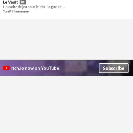
Le Vault
8€
Un cadre de jeu pour le JdR "Ta gueule, c’est quantique !"
YanK l'Innommé
Subscribe
itch.io
now on YouTube!
ITCH.IO ON TWITTER
ITCH.IO ON FACEBOOK
ABOUT
FAQ
BLOG
CONTACT US
Copyright © 2026 itch corp
Directory
Terms
Privacy
Cookies