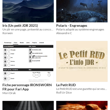
Iris (Un petit JDR 2021)
Polaris - Engrenages
Un jdr en une page, présenté au concours "Un petit JDR" édition 2021
Polaris adapté au système engrenages
Korwen
Alexandre C
Fiche personnage IRONSWORN
Le Petit RUD
FR pour Fari App
Le Petit RUD est une gazette qui se veut humoristique et satirique et qui sera publiée tous les 1er de chaque mois.
Roll Ur Dice
Mori Drak