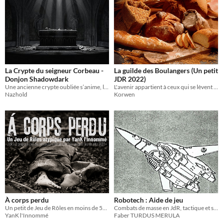
La Crypte du seigneur Corbeau -
La guilde des Boulangers (Un petit
Donjon Shadowdark
JDR 2022)
Une ancienne crypte oubliée s’anime, le culte de Simok investit les lieux pour y effectuer une sombre expérience.
L'avenir appartient à ceux qui se lèvent tôt ...
Nazhold
Korwen
À corps perdu
Robotech : Aide de jeu
Un petit de Jeu de Rôles en moins de 500 mots
Combats de masse en JdR, tactique et stratégie.
YanK l'Innommé
Faber TURDUS MERULA