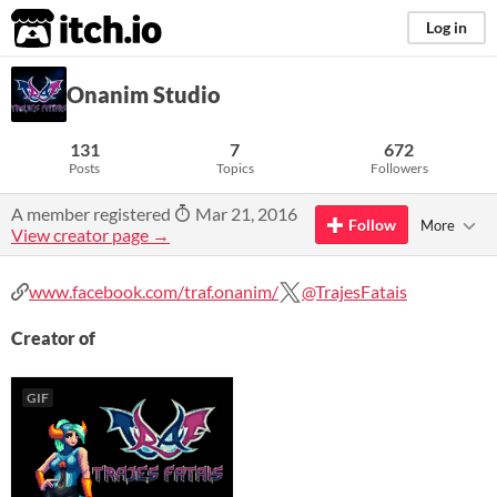
itch.io
Log in
Onanim Studio
131
7
672
Posts
Topics
Followers
A member registered
Mar 21, 2016
Follow
More
View creator page →
www.facebook.com/traf.onanim/
@TrajesFatais
Creator of
GIF