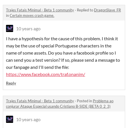
Trajes Fatais Minimal - Beta 1 community
·
Replied to
DragonSlave_FR
in
Certain moves crash game.
10 years ago
I have a hypothesis for the cause of this problem. I think it
may be the use of special Portuguese characters in the
name of some assets. Do you have a facebook profile so I
can send you a test version? If so, please send a message to
our fanpage and I'll send the file:
https://www.facebook.com/traf.onanim/
Reply
Trajes Fatais Minimal - Beta 1 community
·
Posted in
Problema ao
conjurar Ataque Especial usando Cristiano B-SIDE (BETA 0_2_3)
10 years ago