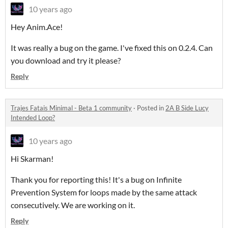
10 years ago
Hey Anim.Ace!
It was really a bug on the game. I've fixed this on 0.2.4. Can
you download and try it please?
Reply
Trajes Fatais Minimal - Beta 1 community
·
Posted in
2A B Side Lucy
Intended Loop?
10 years ago
Hi Skarman!
Thank you for reporting this! It's a bug on Infinite
Prevention System for loops made by the same attack
consecutively
. We are working on it.
Reply