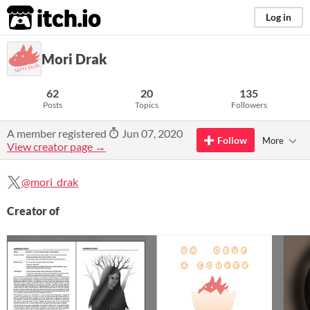
itch.io
Log in
Mori Drak
62
20
135
Posts
Topics
Followers
A member registered
Jun 07, 2020
Follow
More
View creator page →
@mori_drak
Creator of