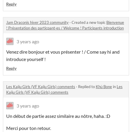
Reply
Jam Draconis hiver 2023 community
·
Created a new topic
Bienvenue
! Présentation des particpant·es / Welcome ! Participants introduction
3 years ago
Venez dire bonjour et vous présenter ! / Come say hi and
introduce yourself !
Reply
Les Kaiju Girls (VF Kaiju Girls) comments
·
Replied to
Khü Bone
in
Les
Kaiju Girls (VF Kaiju Girls) comments
3 years ago
Un début de partie assez similaire au nôtre, haha. :D
Merci pour ton retour.