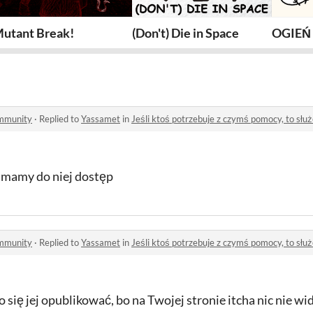
urów
utant Break!
(Don't) Die in Space
OGIEŃ 
ommunity
·
Replied to
Yassamet
in
Jeśli ktoś potrzebuje z czymś pomocy, to służ
 i mamy do niej dostęp
ommunity
·
Replied to
Yassamet
in
Jeśli ktoś potrzebuje z czymś pomocy, to służ
o się jej opublikować, bo na Twojej stronie itcha nic nie wi