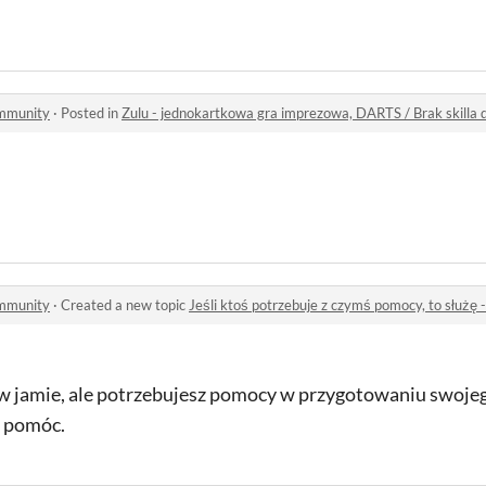
ommunity
·
Posted in
Zulu - jednokartkowa gra imprezowa, DARTS / Brak skilla 
ommunity
·
Created a new topic
Jeśli ktoś potrzebuje z czymś pomocy, to służę -
ł w jamie, ale potrzebujesz pomocy w przygotowaniu swojeg
ś pomóc.