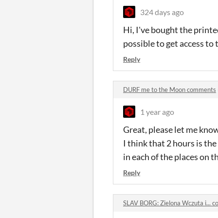
324 days ago
Hi, I've bought the printe
possible to get access to 
Reply
DURF me to the Moon comments
1 year ago
Great, please let me know
I think that 2 hours is t
in each of the places on 
Reply
SLAV BORG: Zielona Wczuta i... 