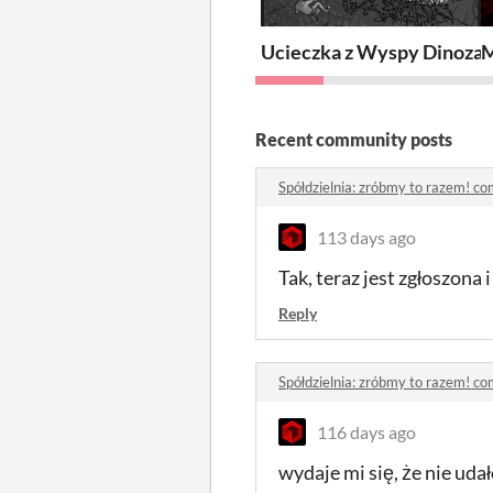
Ucieczka z Wyspy Dinoza
M
Recent community posts
Spółdzielnia: zróbmy to razem! c
113 days ago
Tak, teraz jest zgłoszona
Reply
Spółdzielnia: zróbmy to razem! c
116 days ago
wydaje mi się, że nie udał