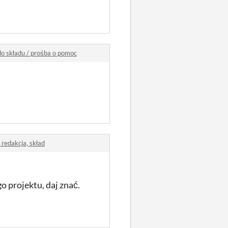
do składu / prośba o pomoc
 redakcja, skład
o projektu, daj znać.