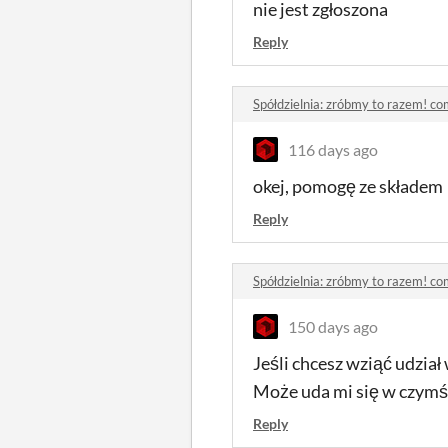
nie jest zgłoszona
Reply
Spółdzielnia: zróbmy to razem! c
116 days ago
okej, pomogę ze składem
Reply
Spółdzielnia: zróbmy to razem! c
150 days ago
Jeśli chcesz wziąć udzia
Może uda mi się w czym
Reply