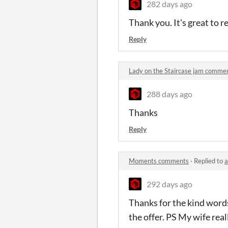
282 days ago
Thank you. It's great to re
Reply
Lady on the Staircase jam comme
288 days ago
Thanks
Reply
Moments comments
·
Replied to
a
292 days ago
Thanks for the kind words.
the offer. PS My wife rea