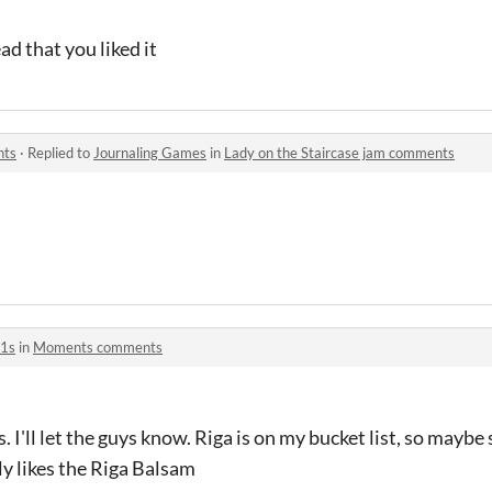
ad that you liked it
nts
·
Replied to
Journaling Games
in
Lady on the Staircase jam comments
1s
in
Moments comments
 I'll let the guys know. Riga is on my bucket list, so maybe
lly likes the Riga Balsam