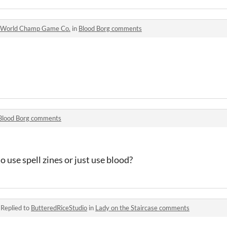
World Champ Game Co.
in
Blood Borg comments
Blood Borg comments
o use spell zines or just use blood?
·
Replied to
ButteredRiceStudio
in
Lady on the Staircase comments