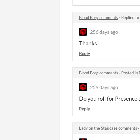
Blood Borg comments
·
Replied to
256 days ago
Thanks
Reply
Blood Borg comments
·
Posted in
259 days ago
Do you roll for Presence t
Reply
Lady on the Staircase comments