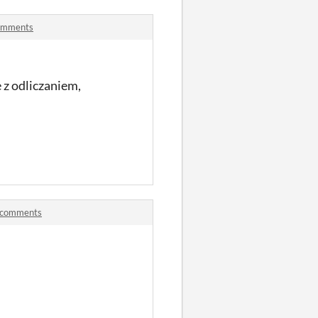
comments
 z odliczaniem,
i comments