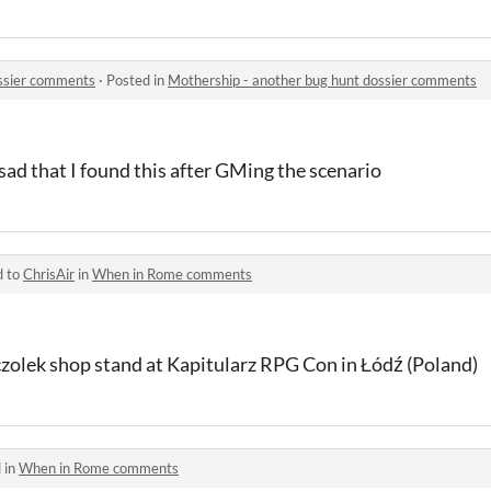
ossier comments
·
Posted in
Mothership - another bug hunt dossier comments
y sad that I found this after GMing the scenario
d to
ChrisAir
in
When in Rome comments
yczolek shop stand at Kapitularz RPG Con in Łódź (Poland)
 in
When in Rome comments