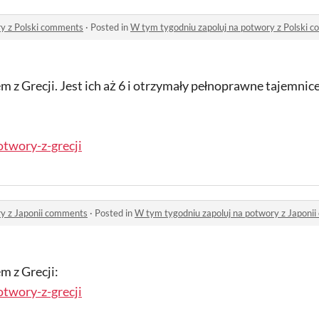
ry z Polski comments
·
Posted in
W tym tygodniu zapoluj na potwory z Polski 
 z Grecji. Jest ich aż 6 i otrzymały pełnoprawne tajemnice
otwory-z-grecji
ry z Japonii comments
·
Posted in
W tym tygodniu zapoluj na potwory z Japoni
m z Grecji:
otwory-z-grecji