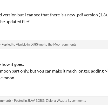
d version but I can see that there is a new .pdf version (1.3)
the updated file?
·
Replied to
Visnicio
in
DURF me to the Moon comments
 how it goes.
he moon part only, but you can make it much longer, adding
the moon.
comments
·
Posted in
SLAV BORG: Zielona Wczuta i... comments