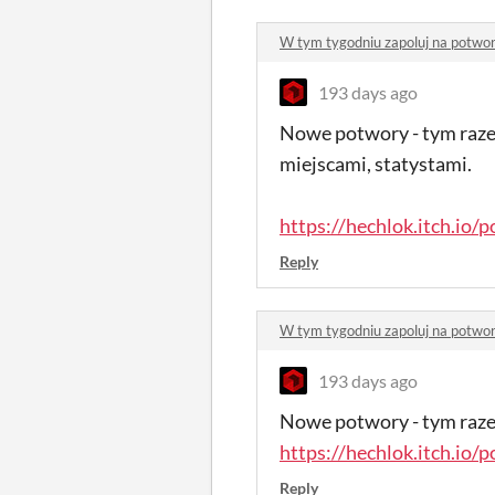
W tym tygodniu zapoluj na potwo
193 days ago
Nowe potwory - tym razem
miejscami, statystami.
https://hechlok.itch.io/p
Reply
W tym tygodniu zapoluj na potwo
193 days ago
Nowe potwory - tym raze
https://hechlok.itch.io/p
Reply