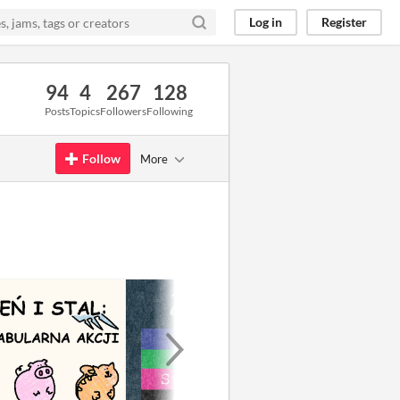
Log in
Register
94
4
267
128
Posts
Topics
Followers
Following
Follow
More