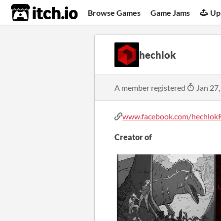
itch.io
Browse Games
Game Jams
Up
hechlok
A member registered
Jan 27,
www.facebook.com/hechlo
Creator of