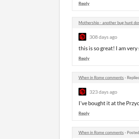
Reply
Mothership - another bug hunt d
308 days ago
this is so great! I am ver
Reply
When in Rome comments
·
Replie
323 days ago
I've bought it at the Prz
Reply
When in Rome comments
·
Posted