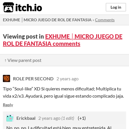
itch.io
Log in
EXHUME │MICRO JUEGO DE ROL DE FANTASIA
»
Comments
Viewing post in
EXHUME │MICRO JUEGO DE
ROL DE FANTASIA comments
↑ View parent post
ROLE PER SECOND
2 years ago
Tipo “Soul-like” XD Si quieres menos dificultad; Multiplica tu
vida x2/x3. Ayudará, pero igual sigue estando complicado jaja.
Reply
Erickbaal
2 years ago
(1 edit)
(+1)
No, no, no. La dificultad está bien, muy entretenida. Al