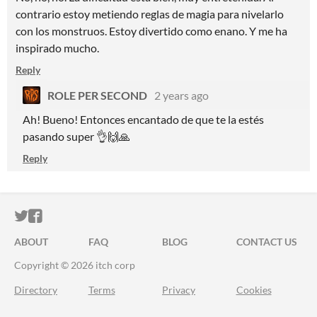
contrario estoy metiendo reglas de magia para nivelarlo
con los monstruos. Estoy divertido como enano. Y me ha
inspirado mucho.
Reply
ROLE PER SECOND
2 years ago
Ah! Bueno! Entonces encantado de que te la estés
pasando super 👌🙌🙏
Reply
ITCH.IO ON TWITTER
ITCH.IO ON FACEBOOK
ABOUT
FAQ
BLOG
CONTACT US
Copyright © 2026 itch corp
Directory
Terms
Privacy
Cookies