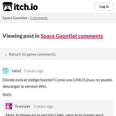
itch.io
Log in
Space Gauntlet
»
Comments
Viewing post in
Space Gauntlet comments
← Return to game comments
fafa2
3 years ago
Dónde está el código fuente? Como uso GNU/Linux, no puedo
descargar la version Win.
Reply
Trevizer
3 years ago
Hola, lo tienes en la sección Links, pero te lo pongo aquí: