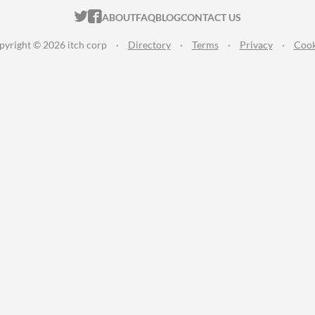
ITCH.IO ON TWITTER
ITCH.IO ON FACEBOOK
ABOUT
FAQ
BLOG
CONTACT US
pyright © 2026 itch corp
·
Directory
·
Terms
·
Privacy
·
Cook