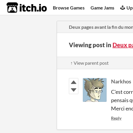
itch.io
Browse Games
Game Jams
Up
Deux pages avant la fin du mo
Viewing post in
Deux p
↑ View parent post
Narkhos
C'est corr
pensais q
Merci enc
Reply