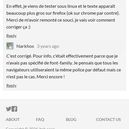
En effet, je viens de tester sous linux et le texte apparaît
beaucoup plus gros sur firefox (ok sur chrome par contre).
Merci de m'avoir remonté ce souci, je vais voir comment
corriger ça :)
Reply
Narkhos
3 years ago
C'est corrigé. Pour info, c'était effectivement parce que je
n'avais pas spécifié de font-family. Je pensais que tous les
navigateurs utiliseraient la même police par défaut mais ce
n'est pas le cas. Merci encore !
Reply
ITCH.IO ON TWITTER
ITCH.IO ON FACEBOOK
ABOUT
FAQ
BLOG
CONTACT US
Copyright © 2026 itch corp