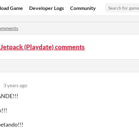
load Game
Developer Logs
Community
omments
 Jetpack (Playdate) comments
u
3 years ago
NDE!!!
k!!!
petando!!!