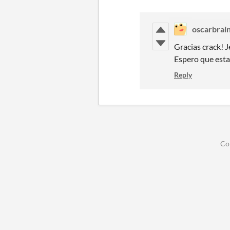
oscarbrai
Gracias crack! 
Espero que esta v
Reply
Co