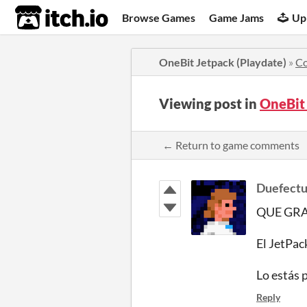
itch.io
Browse Games
Game Jams
Up
OneBit Jetpack (Playdate)
»
C
Viewing post in
OneBit
← Return to game comments
Duefect
QUE GRA
El JetPac
Lo estás 
Reply