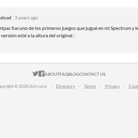
ndead
3 years ago
Jetpac fue uno de los primeros juegos que jugué en mi Spectrum y 
ersión esté a la altura del original :
ITCH.IO ON TWITTER
ITCH.IO ON FACEBOOK
ABOUT
FAQ
BLOG
CONTACT US
pyright © 2026 itch corp
·
Directory
·
Terms
·
Privacy
·
Cook