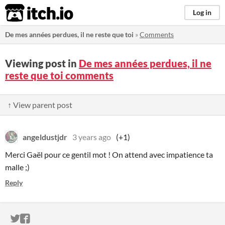
itch.io
Log in
De mes années perdues, il ne reste que toi
»
Comments
Viewing post in
De mes années perdues, il ne
reste que toi comments
↑ View parent post
angeldustjdr
3 years ago
(+1)
Merci Gaël pour ce gentil mot ! On attend avec impatience ta
malle ;)
Reply
ITCH.IO ON TWITTER
ITCH.IO ON FACEBOOK