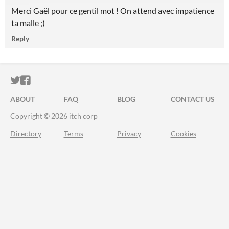
Merci Gaël pour ce gentil mot ! On attend avec impatience
ta malle ;)
Reply
ITCH.IO ON TWITTER
ITCH.IO ON FACEBOOK
ABOUT
FAQ
BLOG
CONTACT US
Copyright © 2026 itch corp
Directory
Terms
Privacy
Cookies