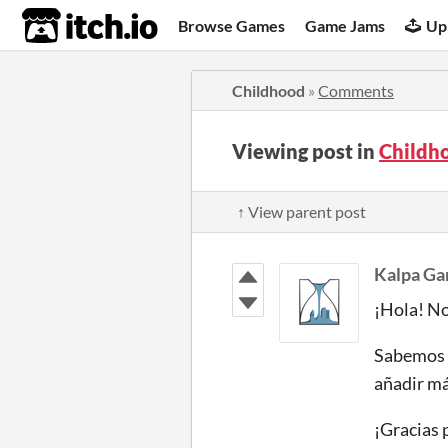
itch.io
Browse Games
Game Jams
Up
Childhood
»
Comments
Viewing post in
Childh
↑ View parent post
Kalpa G
¡Hola! No
Sabemos q
añadir más
¡Gracias 