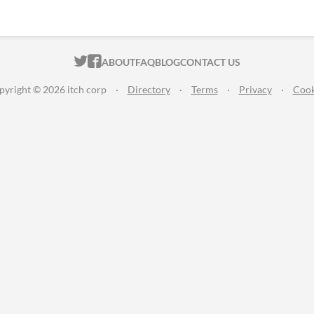
ITCH.IO ON TWITTER
ITCH.IO ON FACEBOOK
ABOUT
FAQ
BLOG
CONTACT US
pyright © 2026 itch corp
·
Directory
·
Terms
·
Privacy
·
Cook