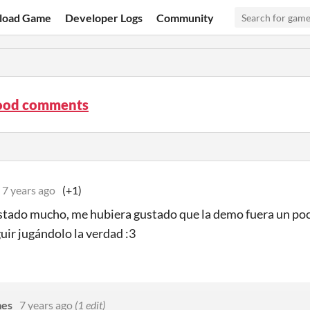
load Game
Developer Logs
Community
ood comments
7 years ago
(+1)
tado mucho, me hubiera gustado que la demo fuera un poc
uir jugándolo la verdad :3
mes
7 years ago
(1 edit)