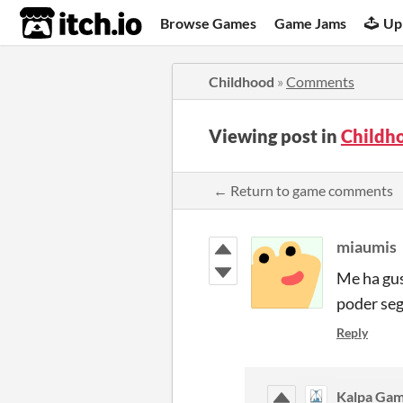
itch.io
Browse Games
Game Jams
Up
Childhood
»
Comments
Viewing post in
Childh
← Return to game comments
miaumis
Me ha gus
poder seg
Reply
Kalpa Ga