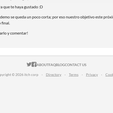
ra que te haya gustado :D
demo se queda un poco corta; por eso nuestro objetivo este próxi
 final.
garlo y comentar!
ITCH.IO ON TWITTER
ITCH.IO ON FACEBOOK
ABOUT
FAQ
BLOG
CONTACT US
pyright © 2026 itch corp
·
Directory
·
Terms
·
Privacy
·
Cook