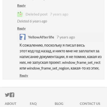
Reply
Deleted post
7 years ago
Deleted
6 years ago
Reply
YellowAfterlife
7 years ago
К сожалению, поскольку я писал весь
этот код год назад, и никто мне не заплатил за
написание документации, я не помню, какая из
них, не запуская проект. window_frame_set_rect
или window_frame_set_region, какая-то из этих.
Reply
ITCH.IO ON TWITTER
ITCH.IO ON FACEBOOK
ABOUT
FAQ
BLOG
CONTACT US