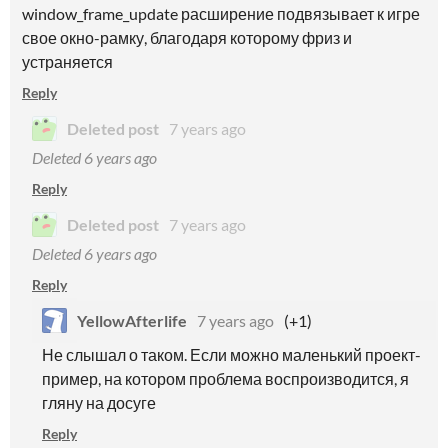
window_frame_update расширение подвязывает к игре
свое окно-рамку, благодаря которому фриз и
устраняется
Reply
Deleted post
7 years ago
Deleted
6 years ago
Reply
Deleted post
7 years ago
Deleted
6 years ago
Reply
YellowAfterlife
7 years ago
(+1)
Не слышал о таком. Если можно маленький проект-
пример, на котором проблема воспроизводится, я
гляну на досуге
Reply