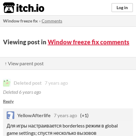
itch.io
Log in
Window freeze fix
»
Comments
Viewing post in
Window freeze fix comments
↑ View parent post
Deleted post
7 years ago
Deleted
6 years ago
Reply
YellowAfterlife
7 years ago
(+1)
Для игры настраивается borderless режим в global
game settings; спустя несколько вызовов