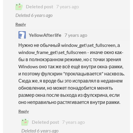
Deleted post
7 years ago
Deleted
6 years ago
Reply
YellowAfterlife
7 years ago
Нужно не обычный window_get\set_fullscreen, а
window_frame_get\set_fullscreen - иначе окно как-
бы в полнокэранном режиме, но с точки зрения
Windows оно так же всё ещё внутри окна-рамки,
и поэтому фулскрин "проклацывается" насквозь.
Сюда же, я вроде бы это исправлял в недавнем
обновлении, но может понадобится менять
размер окна после выхода из фулскрина, если
оно неправильно растягивается внутри рамки.
Reply
Deleted post
7 years ago
Deleted
6 years ago