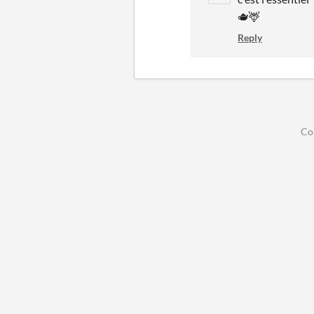
🫖🦌
Reply
Co