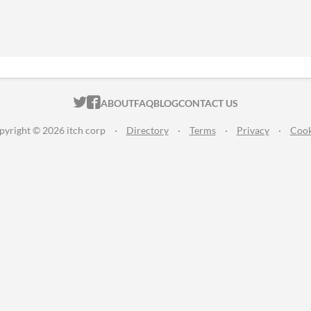
ITCH.IO ON TWITTER
ITCH.IO ON FACEBOOK
ABOUT
FAQ
BLOG
CONTACT US
pyright © 2026 itch corp
·
Directory
·
Terms
·
Privacy
·
Cook