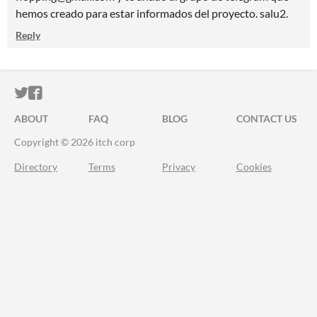
hemos creado para estar informados del proyecto. salu2.
Reply
ITCH.IO ON TWITTER
ITCH.IO ON FACEBOOK
ABOUT
FAQ
BLOG
CONTACT US
Copyright © 2026 itch corp
Directory
Terms
Privacy
Cookies