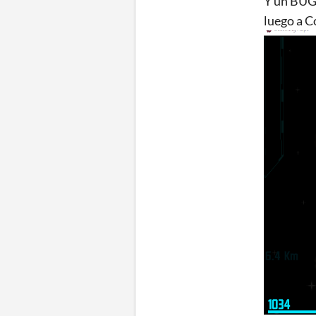
Y un BUG 
luego a C