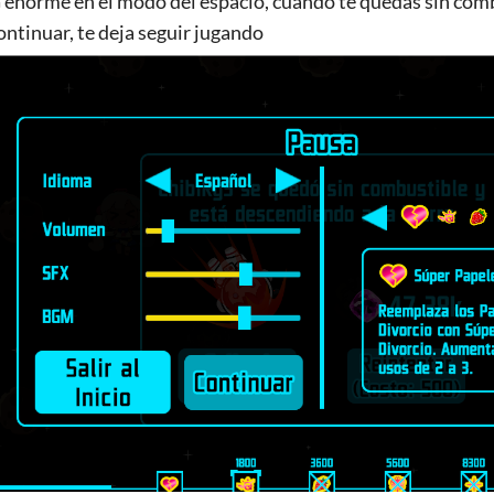
enorme en el modo del espacio, cuando te quedas sin combus
ontinuar, te deja seguir jugando