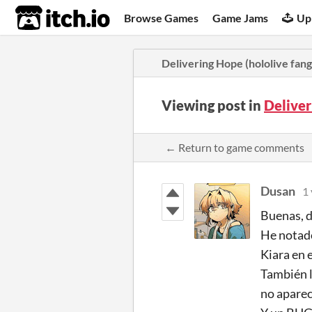
itch.io
Browse Games
Game Jams
Up
Delivering Hope (hololive fan
Viewing post in
Delive
← Return to game comments
Dusan
1 
Buenas, d
He notado
Kiara en 
También l
no aparec