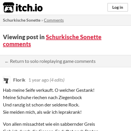
itch.io
Log in
Schurkische Sonette
»
Comments
Viewing post in
Schurkische Sonette
comments
← Return to solo roleplaying game comments
Florik
1 year ago
(4 edits)
Hab meine Seife verkauft. O welcher Gestank!
Meine Schuhe riechen nach Ziegenbock
Und ranzig ist schon der seidene Rock.
Sie meiden mich, als wär ich leprakrank!
Von allen missachtet wie ein sabbernder Greis