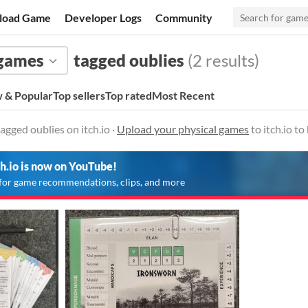
load Game
Developer Logs
Community
 games
tagged oublies
(2 results)
 & Popular
Top sellers
Top rated
Most Recent
agged oublies on itch.io ·
Upload your physical games
to itch.io t
ch.io is now on YouTube!
for game recommendations, clips, and more