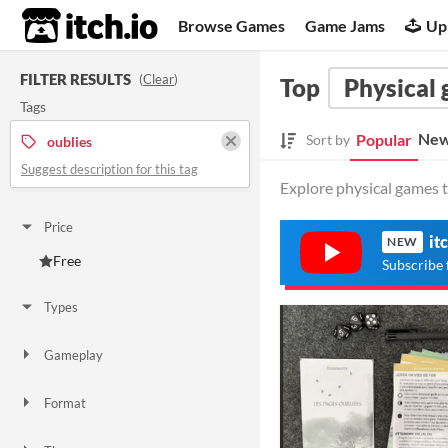
itch.io
Browse Games
Game Jams
Up
FILTER RESULTS
(
Clear
)
Top
Physical
Tags
New
Popular
Sort by
oublies
Suggest description for this tag
Explore physical games t
Price
it
NEW
Free
Subscribe 
Types
Gameplay
Format