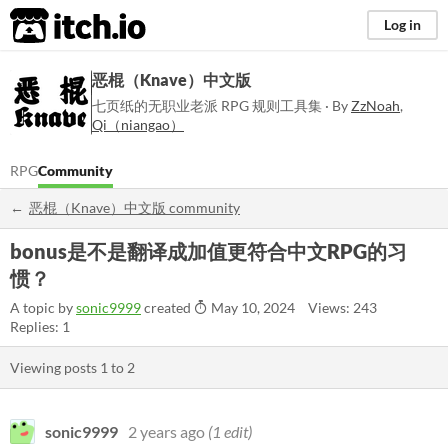
itch.io
Log in
恶棍（Knave）中文版
七页纸的无职业老派 RPG 规则工具集 · By
ZzNoah
,
Qi（niangao）
RPG
Community
恶棍（Knave）中文版 community
bonus是不是翻译成加值更符合中文RPG的习
惯？
A topic by
sonic9999
created
May 10, 2024
Views: 243
Replies: 1
Viewing posts
1
to
2
sonic9999
2 years ago
(1 edit)