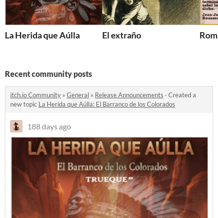
La Herida que Aúlla
El extraño
Roma
Recent community posts
itch.io Community
»
General
»
Release Announcements
·
Created a
new topic
La Herida que Aúlla: El Barranco de los Colorados
188 days ago