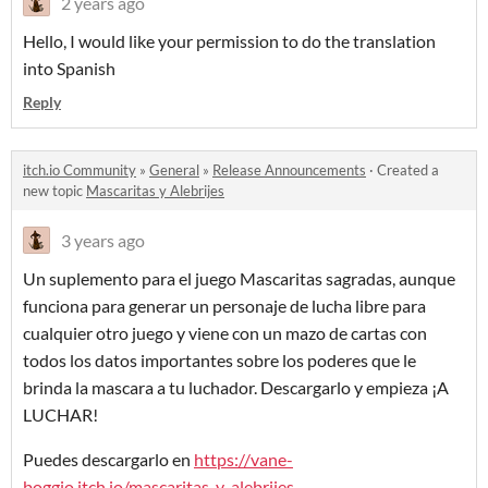
2 years ago
Hello, I would like your permission to do the translation
into Spanish
Reply
itch.io Community
»
General
»
Release Announcements
·
Created a
new topic
Mascaritas y Alebrijes
3 years ago
Un suplemento para el juego Mascaritas sagradas, aunque
funciona para generar un personaje de lucha libre para
cualquier otro juego y viene con un mazo de cartas con
todos los datos importantes sobre los poderes que le
brinda la mascara a tu luchador. Descargarlo y empieza ¡A
LUCHAR!
Puedes descargarlo en
https://vane-
boggio.itch.io/mascaritas-y-alebrijes