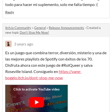
todo para hacer mi suplemento, solo me falta tiempo :(
Reply
itch.io Community
»
General
»
Release Announcements
·
Created a
new topic
Don't Stop Me Now!
3 years ago
Es un juego que combina terror, diversión, misterio y una de
las mejores playlists de Spotify con éxitos de los 70.
Disfruta ahora con este juego de #RolQueer y salva
Roseville Island.
Consíguelo
en
https://vane-
boggio.itch.io/dont-stop-me-now