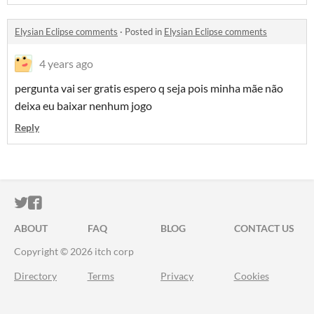
Elysian Eclipse comments
·
Posted in
Elysian Eclipse comments
4 years ago
pergunta vai ser gratis espero q seja pois minha mãe não
deixa eu baixar nenhum jogo
Reply
ITCH.IO ON TWITTER
ITCH.IO ON FACEBOOK
ABOUT
FAQ
BLOG
CONTACT US
Copyright © 2026 itch corp
Directory
Terms
Privacy
Cookies