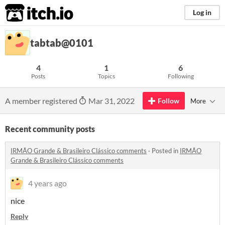
itch.io
Log in
tabtab@0101
4
1
6
Posts
Topics
Following
A member registered
Mar 31, 2022
Follow
More
Recent community posts
IRMÃO Grande & Brasileiro Clássico comments
·
Posted in
IRMÃO
Grande & Brasileiro Clássico comments
4 years ago
nice
Reply