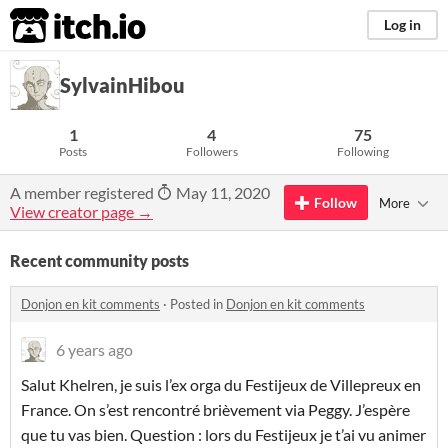
itch.io
Log in
SylvainHibou
1
4
75
Posts
Followers
Following
A member registered
May 11, 2020
Follow
More
View creator page →
Recent community posts
Donjon en kit comments
·
Posted in
Donjon en kit comments
6 years ago
Salut Khelren, je suis l’ex orga du Festijeux de Villepreux en
France. On s’est rencontré brièvement via Peggy. J’espère
que tu vas bien. Question : lors du Festijeux je t’ai vu animer