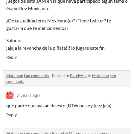
juegos de esta JAM en la que haya participado algún tema o
GameDev Mexicano.
¿De casualidad eres Mexicano(a)? ¿Tiene twitter? te
gustaría que te mencionemos?
Saludos
jajaja la revancha de la piñata!!! lo jugaré este fin
Reply
Mateman jam comments
·
Replied to
BarelyAgs
in
Mateman jam
comments
3 years ago
que padre que avisan de esto (BTW no soy juez jaja)
Reply
Mateman jam comments
·
Posted in
Mateman jam comments