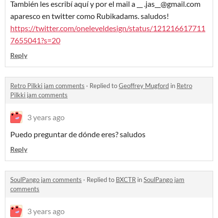
También les escribí aquí y por el mail a __ .jas__@gmail.com
aparesco en twitter como Rubikadams. saludos!
https://twitter.com/oneleveldesign/status/121216617711
7655041?s=20
Reply
Retro Pilkki jam comments
·
Replied to
Geoffrey Mugford
in
Retro
Pilkki jam comments
3 years ago
Puedo preguntar de dónde eres? saludos
Reply
SoulPango jam comments
·
Replied to
BXCTR
in
SoulPango jam
comments
3 years ago