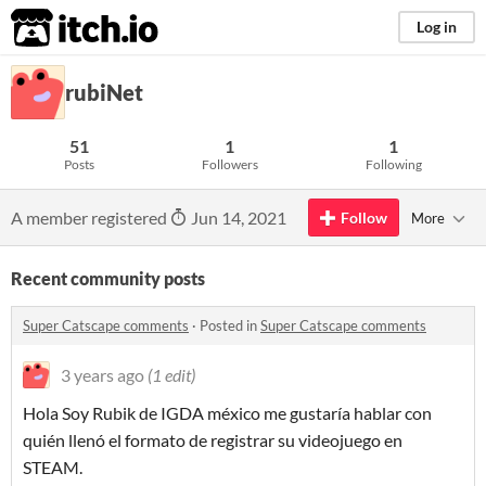
itch.io
Log in
rubiNet
51
1
1
Posts
Followers
Following
A member registered
Jun 14, 2021
Follow
More
Recent community posts
Super Catscape comments
·
Posted in
Super Catscape comments
3 years ago
(1 edit)
Hola Soy Rubik de IGDA méxico me gustaría hablar con
quién llenó el formato de registrar su videojuego en
STEAM.