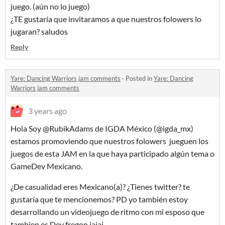
juego. (aún no lo juego)
¿TE gustaría que invitaramos a que nuestros folowers lo
jugaran? saludos
Reply
Yare: Dancing Warriors jam comments
·
Posted in
Yare: Dancing
Warriors jam comments
3 years ago
Hola Soy @RubikAdams de IGDA México (@igda_mx)
estamos promoviendo que nuestros folowers jueguen los
juegos de esta JAM en la que haya participado algún tema o
GameDev Mexicano.
¿De casualidad eres Mexicano(a)? ¿Tienes twitter? te
gustaría que te mencionemos? PD yo también estoy
desarrollando un videojuego de ritmo con mi esposo que
tambien es Dev fregon jajaj