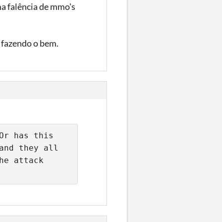
ma falência de mmo's
 fazendo o bem.
r has this 
nd they all 
e attack 