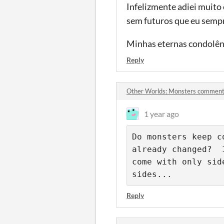
Infelizmente adiei muito 
sem futuros que eu sempr
Minhas eternas condolênc
Reply
Other Worlds: Monsters commen
1 year ago
Do monsters keep c
already changed?  
come with only sid
sides...
Reply