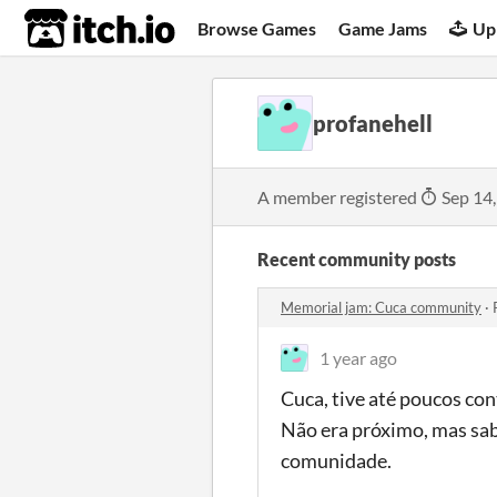
itch.io
Browse Games
Game Jams
Up
profanehell
A member registered
Sep 14
Recent community posts
Memorial jam: Cuca community
·
1 year ago
Cuca, tive até poucos cont
Não era próximo, mas sabi
comunidade.