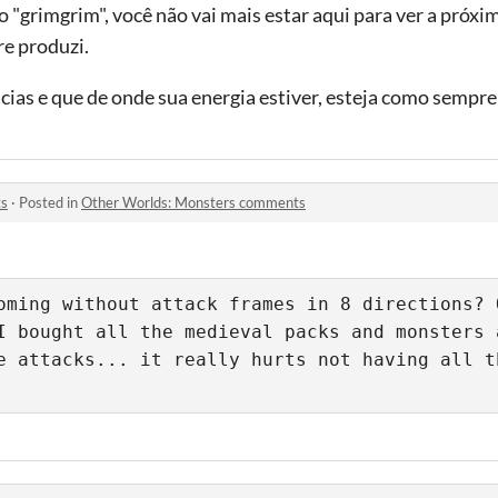
o "grimgrim", você não vai mais estar aqui para ver a próxi
e produzi.
ias e que de onde sua energia estiver, esteja como sempre
ts
·
Posted in
Other Worlds: Monsters comments
oming without attack frames in 8 directions? O
I bought all the medieval packs and monsters a
e attacks... it really hurts not having all th