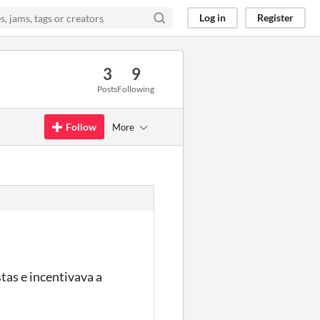
Log in
Register
3
9
Posts
Following
Follow
More
tas e incentivava a