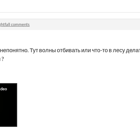
ghtfall comments
непонятно. Тут волны отбивать или что-то в лесу делат
 ?