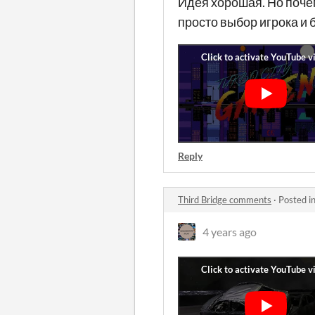
Идея хорошая. Но почему
просто выбор игрока и б
Reply
Third Bridge comments
·
Posted i
4 years ago