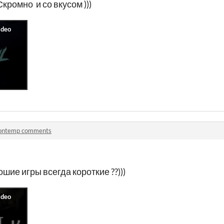
кромно и со вкусом )))
ontemp comments
шие игры всегда короткие ??)))