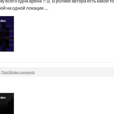
 всего одна арена ?! ((( В ролике автора есть какой т
ой на одной локации ....
n
Third Bridge comments