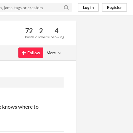
Log in
Register
72
2
4
Posts
Followers
Following
Follow
More
ne knows where to