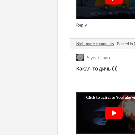
Reply
Nightmare comments
·
Posted in
5 years ago
Какая-то дичь ))))