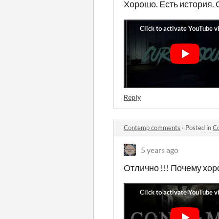
Хорошо. Есть история. С
Reply
Contemp comments
·
Posted in
C
5 years ago
Отлично !!! Почему хоро