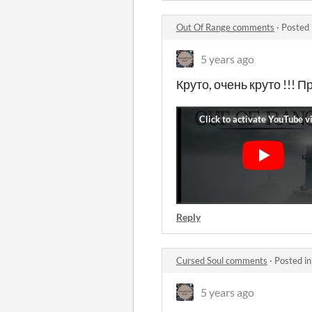
Out Of Range comments
·
Posted 
5 years ago
Круто, очень круто !!! 
Reply
Cursed Soul comments
·
Posted i
5 years ago