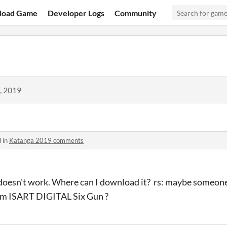
load Game
Developer Logs
Community
, 2019
 in
Katanga 2019 comments
 doesn't work. Where can I download it? rs: maybe someo
from ISART DIGITAL Six Gun ?