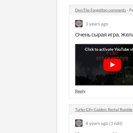
Den:The Forgotten comments
·
Po
3 years ago
Очень сырая игра. Жела
Reply
Turbo City Gaiden: Rental Rumbl
4 years ago
(1 edit)