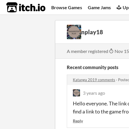
itch.io
Browse Games
Game Jams
Up
nplay18
A member registered
Nov 15
Recent community posts
Katanga 2019 comments
·
Posted
3 years ago
Hello everyone. The link
find a link to the game 
Reply