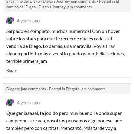
El camino del Diego | Diego's Journey jam comments
·
Posted in
El
camino del Diego | Diego's Journey jam comments
4 years ago
Sarpado en completo, muchos numeritos! Con un hover
sobre los stats para que te recuerde que es cada stat
vendría de Diego. Lo demás, una maravilla. Voy a tirar
alguna partidita más a ver si lo puedo ganar. Felicitaciones,
terrible primera jam
Reply
Diegote jam comments
·
Posted in
Diegote jam comments
4 years ago
Que geniaaaaal, ta jodido pero muy bueno, la onda super
campeoness re vaa, nosotros pensamos algo por ese lado
también pero con cartitas. Mencantó. Más tarde voy a