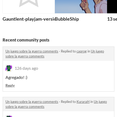
Gauntlent-playjam-version
BubbleShip
13 s
Recent community posts
Un juego sobre la guerra comments
·
Replied to
caprog
in
Un juego
sobre la guerra comments
126 days ago
Agregado! :)
Reply
Un juego sobre la guerra comments
·
Replied to
KuraraH
in
Un juego
sobre la guerra comments