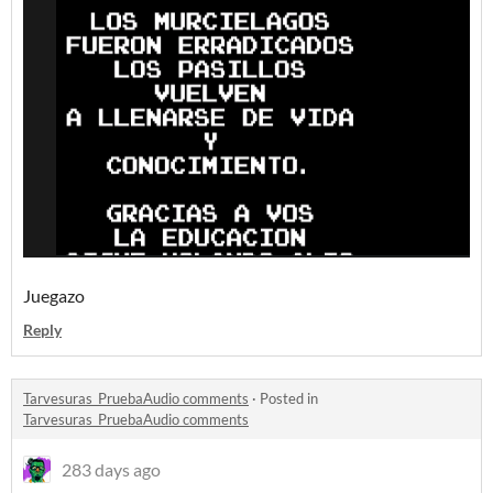
Juegazo
Reply
Tarvesuras_PruebaAudio comments
·
Posted in
Tarvesuras_PruebaAudio comments
283 days ago