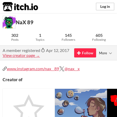
itch.io
Log in
NaX 89
302
1
145
605
Posts
Topics
Followers
Following
A member registered
Apr 12, 2017
Follow
More
View creator page →
www.instagram.com/nax__89
@nax__x
Creator of